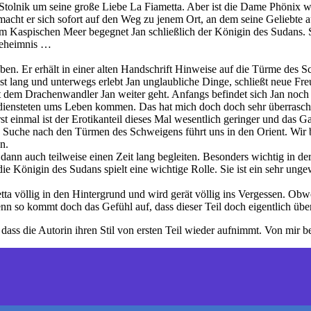
Stolnik um seine große Liebe La Fiametta. Aber ist die Dame Phönix wi
ht er sich sofort auf den Weg zu jenem Ort, an dem seine Geliebte au
 am Kaspischen Meer begegnet Jan schließlich der Königin des Sudans.
 Geheimnis …
en. Er erhält in einer alten Handschrift Hinweise auf die Türme des S
se ist lang und unterwegs erlebt Jan unglaubliche Dinge, schließt ne
 mit dem Drachenwandler Jan weiter geht. Anfangs befindet sich Jan noch 
diensteten ums Leben kommen. Das hat mich doch doch sehr überrasch
rst einmal ist der Erotikanteil dieses Mal wesentlich geringer und das 
e Suche nach den Türmen des Schweigens führt uns in den Orient. Wir
n.
dann auch teilweise einen Zeit lang begleiten. Besonders wichtig in de
 die Königin des Sudans spielt eine wichtige Rolle. Sie ist ein sehr un
tta völlig in den Hintergrund und wird gerät völlig ins Vergessen. Obw
enn so kommt doch das Gefühl auf, dass dieser Teil doch eigentlich überf
g, dass die Autorin ihren Stil von ersten Teil wieder aufnimmt. Von mir