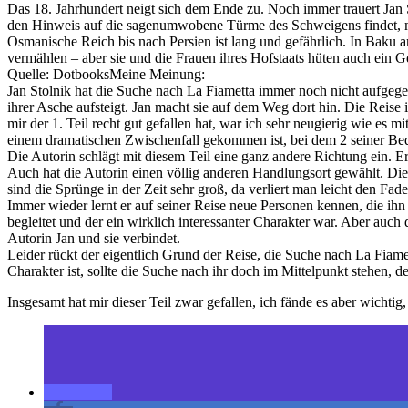
Das 18. Jahrhundert neigt sich dem Ende zu. Noch immer trauert Jan 
den Hinweis auf die sagenumwobene Türme des Schweigens findet, mac
Osmanische Reich bis nach Persien ist lang und gefährlich. In Baku
vermählen – aber sie und die Frauen ihres Hofstaats hüten auch ein
Quelle: DotbooksMeine Meinung:
Jan Stolnik hat die Suche nach La Fiametta immer noch nicht aufgegeb
ihrer Asche aufsteigt. Jan macht sie auf dem Weg dort hin. Die Rei
mir der 1. Teil recht gut gefallen hat, war ich sehr neugierig wie es
einem dramatischen Zwischenfall gekommen ist, bei dem 2 seiner Be
Die Autorin schlägt mit diesem Teil eine ganz andere Richtung ein. E
Auch hat die Autorin einen völlig anderen Handlungsort gewählt. Di
sind die Sprünge in der Zeit sehr groß, da verliert man leicht den Fade
Immer wieder lernt er auf seiner Reise neue Personen kennen, die ihn 
begleitet und der ein wirklich interessanter Charakter war. Aber auch
Autorin Jan und sie verbindet.
Leider rückt der eigentlich Grund der Reise, die Suche nach La Fiame
Charakter ist, sollte die Suche nach ihr doch im Mittelpunkt stehen, d
Insgesamt hat mir dieser Teil zwar gefallen, ich fände es aber wichti