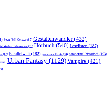
Gestaltenwandler
(432)
4)
Feen
(89)
Geister
(85)
Hörbuch
(540)
Leselisten
(187)
istorischer Liebesroman
(73)
Parallelwelt
(182)
paranormal historisch
(103)
al
(62)
paranormal Erotik
(58)
Urban Fantasy
(1129)
Vampire
(421)
k
(56)
70)