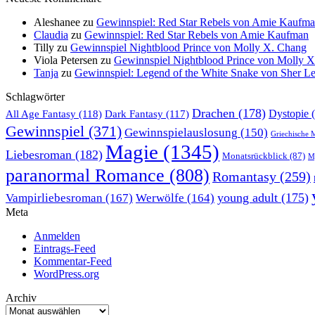
Aleshanee
zu
Gewinnspiel: Red Star Rebels von Amie Kaufm
Claudia
zu
Gewinnspiel: Red Star Rebels von Amie Kaufman
Tilly
zu
Gewinnspiel Nightblood Prince von Molly X. Chang
Viola Petersen
zu
Gewinnspiel Nightblood Prince von Molly 
Tanja
zu
Gewinnspiel: Legend of the White Snake von Sher L
Schlagwörter
Drachen
(178)
All Age Fantasy
(118)
Dystopie
(
Dark Fantasy
(117)
Gewinnspiel
(371)
Gewinnspielauslosung
(150)
Griechische 
Magie
(1345)
Liebesroman
(182)
Monatsrückblick
(87)
My
paranormal Romance
(808)
Romantasy
(259)
young adult
(175)
Vampirliebesroman
(167)
Werwölfe
(164)
Meta
Anmelden
Eintrags-Feed
Kommentar-Feed
WordPress.org
Archiv
Archiv