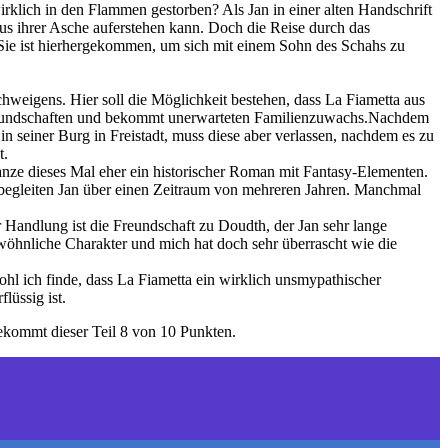
rklich in den Flammen gestorben? Als Jan in einer alten Handschrift
s ihrer Asche auferstehen kann. Doch die Reise durch das
 Sie ist hierhergekommen, um sich mit einem Sohn des Schahs zu
chweigens. Hier soll die Möglichkeit bestehen, dass La Fiametta aus
ue Freundschaften und bekommt unerwarteten Familienzuwachs.Nachdem
in seiner Burg in Freistadt, muss diese aber verlassen, nachdem es zu
t.
Ganze dieses Mal eher ein historischer Roman mit Fantasy-Elementen.
 begleiten Jan über einen Zeitraum von mehreren Jahren. Manchmal
r Handlung ist die Freundschaft zu Doudth, der Jan sehr lange
gewöhnliche Charakter und mich hat doch sehr überrascht wie die
ohl ich finde, dass La Fiametta ein wirklich unsmypathischer
lüssig ist.
 bekommt dieser Teil 8 von 10 Punkten.