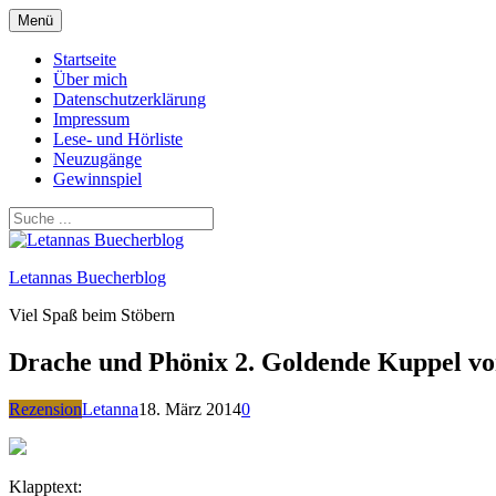
Zum
Menü
Inhalt
springen
Startseite
Über mich
Datenschutzerklärung
Impressum
Lese- und Hörliste
Neuzugänge
Gewinnspiel
Letannas Buecherblog
Viel Spaß beim Stöbern
Drache und Phönix 2. Goldende Kuppel v
Rezension
Letanna
18. März 2014
0
Klapptext: