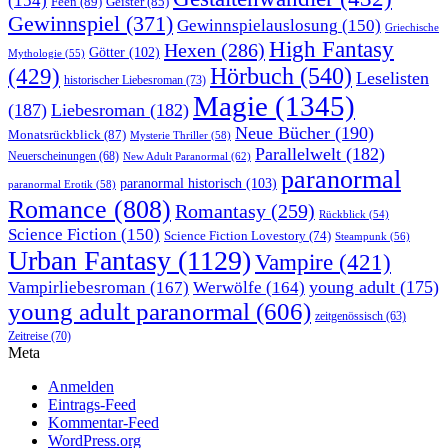
(154)
Feen
(89)
Geister
(85)
Gewinnspiel
(371)
Gewinnspielauslosung
(150)
Griechische
High Fantasy
Hexen
(286)
Götter
(102)
Mythologie
(55)
Hörbuch
(540)
(429)
Leselisten
historischer Liebesroman
(73)
Magie
(1345)
(187)
Liebesroman
(182)
Neue Bücher
(190)
Monatsrückblick
(87)
Mysterie Thriller
(58)
Parallelwelt
(182)
Neuerscheinungen
(68)
New Adult Paranormal
(62)
paranormal
paranormal historisch
(103)
paranormal Erotik
(58)
Romance
(808)
Romantasy
(259)
Rückblick
(54)
Science Fiction
(150)
Science Fiction Lovestory
(74)
Steampunk
(56)
Urban Fantasy
(1129)
Vampire
(421)
young adult
(175)
Vampirliebesroman
(167)
Werwölfe
(164)
young adult paranormal
(606)
zeitgenössisch
(63)
Zeitreise
(70)
Meta
Anmelden
Eintrags-Feed
Kommentar-Feed
WordPress.org