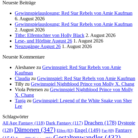
Neueste Beiträge
Gewinnspielauslosung: Red Star Rebels von Amie Kaufman
6. August 2026
Gewinnspielauslosung: Red Star Rebels von Amie Kaufman
2. August 2026
Tithe: Elfentochter von Holly Black
2. August 2026
Lese- und Hörliste August 26
1. August 2026
Neuzugänge August 26
1. August 2026
Neueste Kommentare
Aleshanee
zu
Gewinnspiel: Red Star Rebels von Amie
Kaufman
Claudia
zu
Gewinnspiel: Red Star Rebels von Amie Kaufman
Tilly
zu
Gewinnspiel Nightblood Prince von Molly X. Chang
Viola Petersen
zu
Gewinnspiel Nightblood Prince von Molly
X. Chang
Tanja
zu
Gewinnspiel: Legend of the White Snake von Sher
Lee
Schlagwörter
Drachen
(178)
All Age Fantasy
(118)
Dystopie
Dark Fantasy
(117)
Dämonen
(347)
Engel
(149)
Fantasy
(128)
Elfen
(83)
Fae
(69)
Gestaltenwandler
(432)