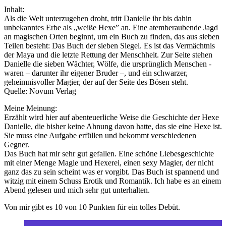
Inhalt:
Als die Welt unterzugehen droht, tritt Danielle ihr bis dahin
unbekanntes Erbe als „weiße Hexe” an. Eine atemberaubende Jagd
an magischen Orten beginnt, um ein Buch zu finden, das aus sieben
­Teilen ­besteht: Das Buch der sieben Siegel. Es ist das Vermächtnis
der Maya und die letzte Rettung der Menschheit. Zur ­Seite stehen
Danielle die sieben Wächter, Wölfe, die ­ursprünglich Menschen ­
waren – darunter ihr eigener Bruder –, und ein schwarzer,
geheimnisvoller Magier, der auf der Seite des Bösen steht.
Quelle: Novum Verlag
Meine Meinung:
Erzählt wird hier auf abenteuerliche Weise die Geschichte der Hexe
Danielle, die bisher keine Ahnung davon hatte, das sie eine Hexe ist.
Sie muss eine Aufgabe erfüllen und bekommt verschiedenen
Gegner.
Das Buch hat mir sehr gut gefallen. Eine schöne Liebesgeschichte
mit einer Menge Magie und Hexerei, einen sexy Magier, der nicht
ganz das zu sein scheint was er vorgibt. Das Buch ist spannend und
witzig mit einem Schuss Erotik und Romantik. Ich habe es an einem
Abend gelesen und mich sehr gut unterhalten.
Von mir gibt es 10 von 10 Punkten für ein tolles Debüt.