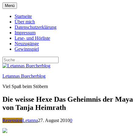
Zum
Menü
Inhalt
springen
Startseite
Über mich
Datenschutzerklärung
Impressum
Lese- und Hörliste
Neuzugänge
Gewinnspiel
Letannas Buecherblog
Viel Spaß beim Stöbern
Die weisse Hexe Das Geheimnis der Maya
von Tanja Heimrath
Rezension
Letanna
27. August 2010
0