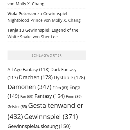
von Molly X. Chang
Viola Petersen
zu
Gewinnspiel
Nightblood Prince von Molly X. Chang
Tanja
zu
Gewinnspiel: Legend of the
White Snake von Sher Lee
SCHLAGWÖRTER
All Age Fantasy
(118)
Dark Fantasy
Drachen
(178)
Dystopie
(128)
(117)
Dämonen
(347)
Engel
Elfen
(83)
(149)
Fantasy
(154)
Feen
(89)
Fae
(69)
Gestaltenwandler
Geister
(85)
(432)
Gewinnspiel
(371)
Gewinnspielauslosung
(150)