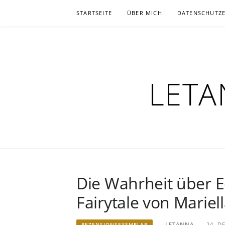
Zum
STARTSEITE
ÜBER MICH
DATENSCHUTZ
Inhalt
springen
LETA
Die Wahrheit über E
Fairytale von Mariel
LETANNA
24. D
REZENSIONSEXEMPLAR