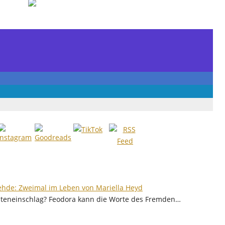
ehde: Zweimal im Leben von Mariella Heyd
riteneinschlag? Feodora kann die Worte des Fremden…