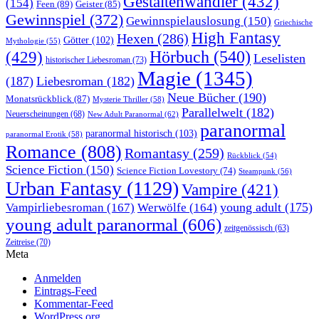
Gestaltenwandler
(432)
(154)
Feen
(89)
Geister
(85)
Gewinnspiel
(372)
Gewinnspielauslosung
(150)
Griechische
High Fantasy
Hexen
(286)
Götter
(102)
Mythologie
(55)
Hörbuch
(540)
(429)
Leselisten
historischer Liebesroman
(73)
Magie
(1345)
(187)
Liebesroman
(182)
Neue Bücher
(190)
Monatsrückblick
(87)
Mysterie Thriller
(58)
Parallelwelt
(182)
Neuerscheinungen
(68)
New Adult Paranormal
(62)
paranormal
paranormal historisch
(103)
paranormal Erotik
(58)
Romance
(808)
Romantasy
(259)
Rückblick
(54)
Science Fiction
(150)
Science Fiction Lovestory
(74)
Steampunk
(56)
Urban Fantasy
(1129)
Vampire
(421)
young adult
(175)
Vampirliebesroman
(167)
Werwölfe
(164)
young adult paranormal
(606)
zeitgenössisch
(63)
Zeitreise
(70)
Meta
Anmelden
Eintrags-Feed
Kommentar-Feed
WordPress.org