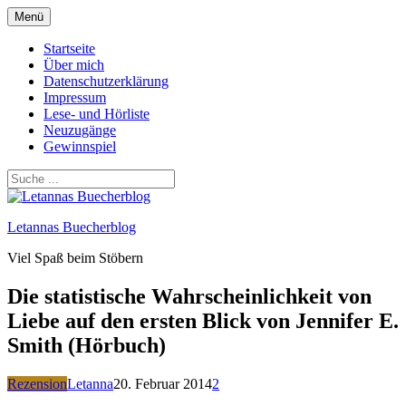
Zum
Menü
Inhalt
springen
Startseite
Über mich
Datenschutzerklärung
Impressum
Lese- und Hörliste
Neuzugänge
Gewinnspiel
Letannas Buecherblog
Viel Spaß beim Stöbern
Die statistische Wahrscheinlichkeit von
Liebe auf den ersten Blick von Jennifer E.
Smith (Hörbuch)
Rezension
Letanna
20. Februar 2014
2