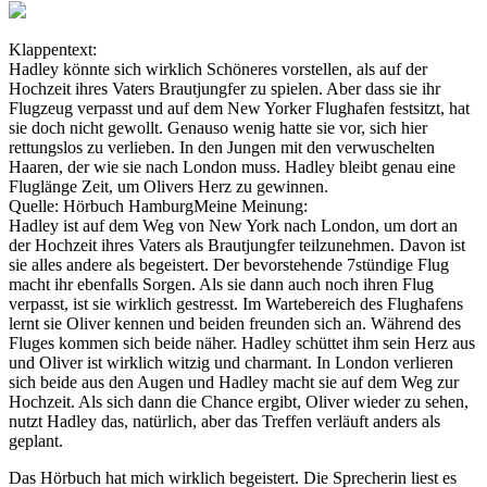
Klappentext:
Hadley könnte sich wirklich Schöneres vorstellen, als auf der
Hochzeit ihres Vaters Brautjungfer zu spielen. Aber dass sie ihr
Flugzeug verpasst und auf dem New Yorker Flughafen festsitzt, hat
sie doch nicht gewollt. Genauso wenig hatte sie vor, sich hier
rettungslos zu verlieben. In den Jungen mit den verwuschelten
Haaren, der wie sie nach London muss. Hadley bleibt genau eine
Fluglänge Zeit, um Olivers Herz zu gewinnen.
Quelle: Hörbuch HamburgMeine Meinung:
Hadley ist auf dem Weg von New York nach London, um dort an
der Hochzeit ihres Vaters als Brautjungfer teilzunehmen. Davon ist
sie alles andere als begeistert. Der bevorstehende 7stündige Flug
macht ihr ebenfalls Sorgen. Als sie dann auch noch ihren Flug
verpasst, ist sie wirklich gestresst. Im Wartebereich des Flughafens
lernt sie Oliver kennen und beiden freunden sich an. Während des
Fluges kommen sich beide näher. Hadley schüttet ihm sein Herz aus
und Oliver ist wirklich witzig und charmant. In London verlieren
sich beide aus den Augen und Hadley macht sie auf dem Weg zur
Hochzeit. Als sich dann die Chance ergibt, Oliver wieder zu sehen,
nutzt Hadley das, natürlich, aber das Treffen verläuft anders als
geplant.
Das Hörbuch hat mich wirklich begeistert. Die Sprecherin liest es