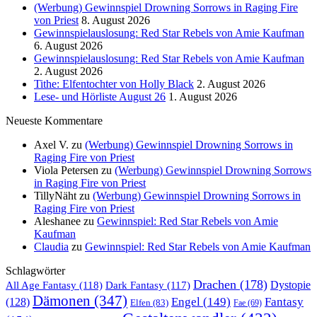
(Werbung) Gewinnspiel Drowning Sorrows in Raging Fire
von Priest
8. August 2026
Gewinnspielauslosung: Red Star Rebels von Amie Kaufman
6. August 2026
Gewinnspielauslosung: Red Star Rebels von Amie Kaufman
2. August 2026
Tithe: Elfentochter von Holly Black
2. August 2026
Lese- und Hörliste August 26
1. August 2026
Neueste Kommentare
Axel V.
zu
(Werbung) Gewinnspiel Drowning Sorrows in
Raging Fire von Priest
Viola Petersen
zu
(Werbung) Gewinnspiel Drowning Sorrows
in Raging Fire von Priest
TillyNäht
zu
(Werbung) Gewinnspiel Drowning Sorrows in
Raging Fire von Priest
Aleshanee
zu
Gewinnspiel: Red Star Rebels von Amie
Kaufman
Claudia
zu
Gewinnspiel: Red Star Rebels von Amie Kaufman
Schlagwörter
Drachen
(178)
All Age Fantasy
(118)
Dystopie
Dark Fantasy
(117)
Dämonen
(347)
Engel
(149)
Fantasy
(128)
Elfen
(83)
Fae
(69)