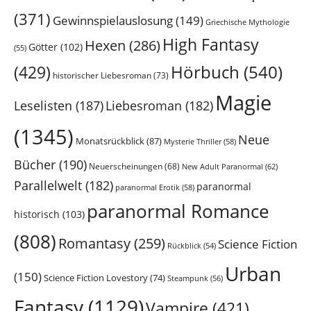
(371)
Gewinnspielauslosung
(149)
Griechische Mythologie
High Fantasy
Hexen
(286)
Götter
(102)
(55)
Hörbuch
(540)
(429)
historischer Liebesroman
(73)
Magie
Leselisten
(187)
Liebesroman
(182)
(1345)
Neue
Monatsrückblick
(87)
Mysterie Thriller
(58)
Bücher
(190)
Neuerscheinungen
(68)
New Adult Paranormal
(62)
Parallelwelt
(182)
paranormal
paranormal Erotik
(58)
paranormal Romance
historisch
(103)
(808)
Romantasy
(259)
Science Fiction
Rückblick
(54)
Urban
(150)
Science Fiction Lovestory
(74)
Steampunk
(56)
Fantasy
(1129)
Vampire
(421)