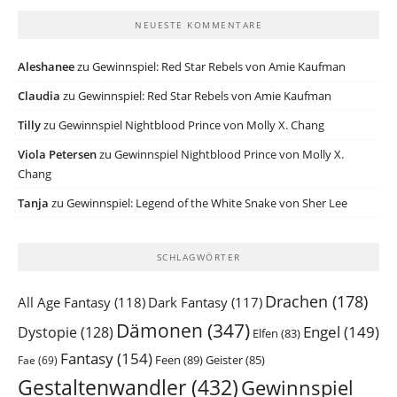
NEUESTE KOMMENTARE
Aleshanee
zu
Gewinnspiel: Red Star Rebels von Amie Kaufman
Claudia
zu
Gewinnspiel: Red Star Rebels von Amie Kaufman
Tilly
zu
Gewinnspiel Nightblood Prince von Molly X. Chang
Viola Petersen
zu
Gewinnspiel Nightblood Prince von Molly X.
Chang
Tanja
zu
Gewinnspiel: Legend of the White Snake von Sher Lee
SCHLAGWÖRTER
Drachen
(178)
All Age Fantasy
(118)
Dark Fantasy
(117)
Dämonen
(347)
Engel
(149)
Dystopie
(128)
Elfen
(83)
Fantasy
(154)
Feen
(89)
Geister
(85)
Fae
(69)
Gestaltenwandler
(432)
Gewinnspiel