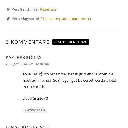
Veröffentlicht in
Rezension
Verschlagwortet
Elfen
,
young adult paranormal
2 KOMMENTARE
FÜGE DEINEN HINZU
PAPERPRINCESS
sagt:
29. April 2014 um 16:34 Uhr
Tolle Rezi 🙂 Ich bin immer beruhigt, wenn Bücher, die
noch auf meinem SuB liegen gut bewertet werden. Jetzt
freu ich mich!
Liebe Grüße <3
ANTWORTEN
LENASBÜCHERWELT
sagt: