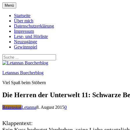
Zum
Menü
Inhalt
springen
Startseite
Über mich
Datenschutzerklärung
Impressum
Lese- und Hörliste
Neuzugänge
Gewinnspiel
Letannas Buecherblog
Viel Spaß beim Stöbern
Die Herren der Unterwelt 11: Schwarze B
Rezension
Letanna
8. August 2015
0
Klappentext:
Sein Kuss bedeutet Verderben, seine Liebe entsetzlic