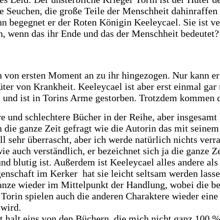
he Seuchen, die große Teile der Menschheit dahinraffen
nn begegnet er der Roten Königin Keeleycael. Sie ist 
n, wenn das ihr Ende und das der Menschheit bedeutet?
ich von ersten Moment an zu ihr hingezogen. Nur kann e
ter von Krankheit. Keeleycael ist aber erst einmal gar 
 und ist in Torins Arme gestorben. Trotzdem kommen di
sere und schlechtere Bücher in der Reihe, aber insgesa
 die ganze Zeit gefragt wie die Autorin das mit seinem
l sehr überrascht, aber ich werde natürlich nichts verr
wie auch verständlich, er bezeichnet sich ja die ganze Z
l und blutig ist. Außerdem ist Keeleycael alles andere a
genschaft im Kerker hat sie leicht seltsam werden lass
manze wieder im Mittelpunkt der Handlung, wobei die be
Torin spielen auch die anderen Charaktere wieder eine R
 wird.
st halt eins von den Büchern, die mich nicht ganz 100 