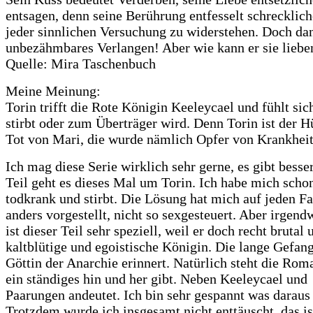
entsagen, denn seine Berührung entfesselt schrecklic
jeder sinnlichen Versuchung zu widerstehen. Doch da
unbezähmbares Verlangen! Aber wie kann er sie liebe
Quelle: Mira Taschenbuch
Meine Meinung:
Torin trifft die Rote Königin Keeleycael und fühlt s
stirbt oder zum Überträger wird. Denn Torin ist der Hü
Tot von Mari, die wurde nämlich Opfer von Krankheit
Ich mag diese Serie wirklich sehr gerne, es gibt bes
Teil geht es dieses Mal um Torin. Ich habe mich schon
todkrank und stirbt. Die Lösung hat mich auf jeden Fal
anders vorgestellt, nicht so sexgesteuert. Aber irgend
ist dieser Teil sehr speziell, weil er doch recht bruta
kaltblütige und egoistische Königin. Die lange Gefan
Göttin der Anarchie erinnert. Natürlich steht die Ro
ein ständiges hin und her gibt. Neben Keeleycael und 
Paarungen andeutet. Ich bin sehr gespannt was daraus
Trotzdem wurde ich insgesamt nicht enttäuscht, das i