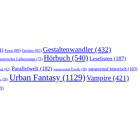
Gestaltenwandler
(432)
4)
Feen
(89)
Geister
(85)
Hörbuch
(540)
Leselisten
(187)
istorischer Liebesroman
(73)
Parallelwelt
(182)
paranormal historisch
(103)
al
(62)
paranormal Erotik
(58)
Urban Fantasy
(1129)
Vampire
(421)
k
(56)
70)