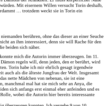
 würden. Mit eisernem Willen versucht Torin deshalb,
verdammt … trotzdem weckt sie in Torin ein
r niemanden berühren, ohne das dieser an einer Seuche
nicht an ihm interessiert, denn sie will Rache für den
e beiden sich näher.
mt konnte mich die Autorin immer überzeugen. Im 11.
 Dämon regeln will, denn jeden, den er berührt, wird
aten. Torin habe ich mir ehrlich gesagt irgendwie
eit auch als die älteste Jungfrau der Welt. Insgesamt
ls das nette Mädchen von nebenan, sie ist eine
en, manchmal mal hat sie mich sehr an Anya, die
iden sich anfangs erst einmal eher anfeinden und es
olle, wobei die Autorin hier bereits interessante
%ig überzeugen konnten. Ich vergebe 9 von 10