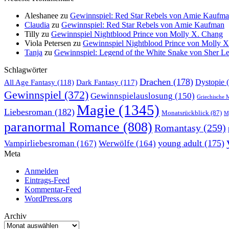
Aleshanee
zu
Gewinnspiel: Red Star Rebels von Amie Kaufm
Claudia
zu
Gewinnspiel: Red Star Rebels von Amie Kaufman
Tilly
zu
Gewinnspiel Nightblood Prince von Molly X. Chang
Viola Petersen
zu
Gewinnspiel Nightblood Prince von Molly 
Tanja
zu
Gewinnspiel: Legend of the White Snake von Sher L
Schlagwörter
Drachen
(178)
All Age Fantasy
(118)
Dystopie
(
Dark Fantasy
(117)
Gewinnspiel
(372)
Gewinnspielauslosung
(150)
Griechische 
Magie
(1345)
Liebesroman
(182)
Monatsrückblick
(87)
My
paranormal Romance
(808)
Romantasy
(259)
young adult
(175)
Vampirliebesroman
(167)
Werwölfe
(164)
Meta
Anmelden
Eintrags-Feed
Kommentar-Feed
WordPress.org
Archiv
Archiv