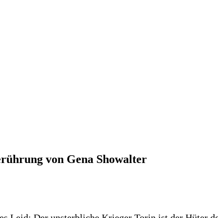
erührung von Gena Showalter
hes Leid: Der unsterbliche Krieger Torin ist der Hüter