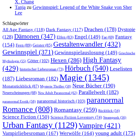
X. Chang
Tanja
zu
Gewinnspiel: Legend of the White Snake von Sher
Lee
Schlagwörter
Drachen
(178)
All Age Fantasy
(118)
Dystopie
Dark Fantasy
(117)
Dämonen
(347)
Engel
(149)
Fantasy
(128)
Elfen
(83)
Fae
(69)
Gestaltenwandler
(432)
(154)
Feen
(89)
Geister
(85)
Gewinnspiel
(371)
Gewinnspielauslosung
(149)
Griechische
High Fantasy
Hexen
(286)
Götter
(102)
Mythologie
(55)
Hörbuch
(540)
(429)
Leselisten
historischer Liebesroman
(73)
Magie
(1345)
(187)
Liebesroman
(182)
Neue Bücher
(190)
Monatsrückblick
(87)
Mysterie Thriller
(58)
Parallelwelt
(182)
Neuerscheinungen
(68)
New Adult Paranormal
(62)
paranormal
paranormal historisch
(103)
paranormal Erotik
(58)
Romance
(808)
Romantasy
(259)
Rückblick
(54)
Science Fiction
(150)
Science Fiction Lovestory
(74)
Steampunk
(56)
Urban Fantasy
(1129)
Vampire
(421)
young adult
(175)
Vampirliebesroman
(167)
Werwölfe
(164)