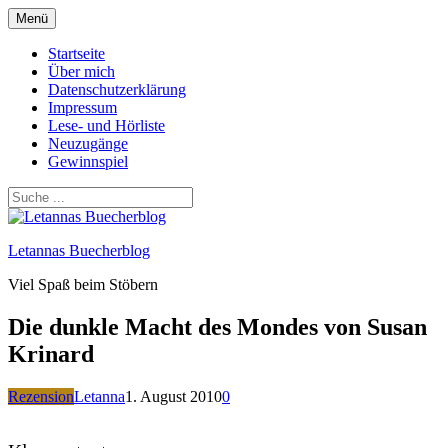
Zum
Menü
Inhalt
springen
Startseite
Über mich
Datenschutzerklärung
Impressum
Lese- und Hörliste
Neuzugänge
Gewinnspiel
Letannas Buecherblog
Viel Spaß beim Stöbern
Die dunkle Macht des Mondes von Susan
Krinard
Rezension
Letanna
1. August 2010
0