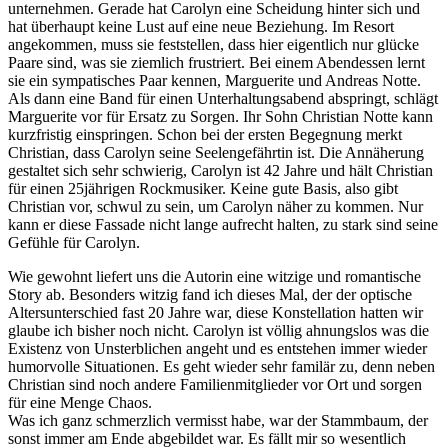
unternehmen. Gerade hat Carolyn eine Scheidung hinter sich und
hat überhaupt keine Lust auf eine neue Beziehung. Im Resort
angekommen, muss sie feststellen, dass hier eigentlich nur glücke
Paare sind, was sie ziemlich frustriert. Bei einem Abendessen lernt
sie ein sympatisches Paar kennen, Marguerite und Andreas Notte.
Als dann eine Band für einen Unterhaltungsabend abspringt, schlägt
Marguerite vor für Ersatz zu Sorgen. Ihr Sohn Christian Notte kann
kurzfristig einspringen. Schon bei der ersten Begegnung merkt
Christian, dass Carolyn seine Seelengefährtin ist. Die Annäherung
gestaltet sich sehr schwierig, Carolyn ist 42 Jahre und hält Christian
für einen 25jährigen Rockmusiker. Keine gute Basis, also gibt
Christian vor, schwul zu sein, um Carolyn näher zu kommen. Nur
kann er diese Fassade nicht lange aufrecht halten, zu stark sind seine
Gefühle für Carolyn.
Wie gewohnt liefert uns die Autorin eine witzige und romantische
Story ab. Besonders witzig fand ich dieses Mal, der der optische
Altersunterschied fast 20 Jahre war, diese Konstellation hatten wir
glaube ich bisher noch nicht. Carolyn ist völlig ahnungslos was die
Existenz von Unsterblichen angeht und es entstehen immer wieder
humorvolle Situationen. Es geht wieder sehr familär zu, denn neben
Christian sind noch andere Familienmitglieder vor Ort und sorgen
für eine Menge Chaos.
Was ich ganz schmerzlich vermisst habe, war der Stammbaum, der
sonst immer am Ende abgebildet war. Es fällt mir so wesentlich