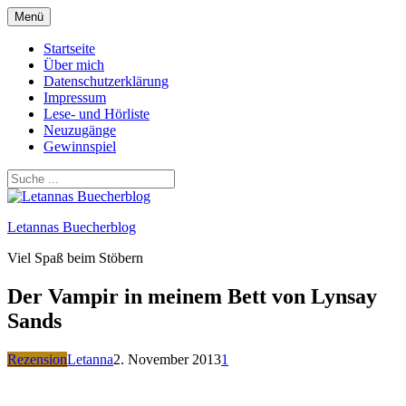
Zum
Menü
Inhalt
springen
Startseite
Über mich
Datenschutzerklärung
Impressum
Lese- und Hörliste
Neuzugänge
Gewinnspiel
Letannas Buecherblog
Viel Spaß beim Stöbern
Der Vampir in meinem Bett von Lynsay
Sands
Rezension
Letanna
2. November 2013
1