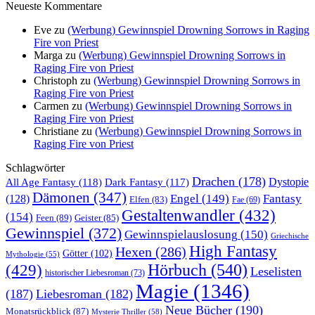
Neueste Kommentare
Eve
zu
(Werbung) Gewinnspiel Drowning Sorrows in Raging
Fire von Priest
Marga
zu
(Werbung) Gewinnspiel Drowning Sorrows in
Raging Fire von Priest
Christoph
zu
(Werbung) Gewinnspiel Drowning Sorrows in
Raging Fire von Priest
Carmen
zu
(Werbung) Gewinnspiel Drowning Sorrows in
Raging Fire von Priest
Christiane
zu
(Werbung) Gewinnspiel Drowning Sorrows in
Raging Fire von Priest
Schlagwörter
Drachen
(178)
All Age Fantasy
(118)
Dystopie
Dark Fantasy
(117)
Dämonen
(347)
Engel
(149)
Fantasy
(128)
Elfen
(83)
Fae
(69)
Gestaltenwandler
(432)
(154)
Feen
(89)
Geister
(85)
Gewinnspiel
(372)
Gewinnspielauslosung
(150)
Griechische
High Fantasy
Hexen
(286)
Götter
(102)
Mythologie
(55)
Hörbuch
(540)
(429)
Leselisten
historischer Liebesroman
(73)
Magie
(1346)
(187)
Liebesroman
(182)
Neue Bücher
(190)
Monatsrückblick
(87)
Mysterie Thriller
(58)