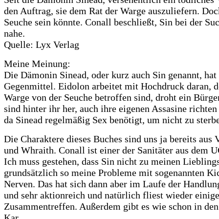
den Auftrag, sie dem Rat der Warge auszuliefern. Do
Seuche sein könnte. Conall beschließt, Sin bei der S
nahe.
Quelle: Lyx Verlag
Meine Meinung:
Die Dämonin Sinead, oder kurz auch Sin genannt, hat 
Gegenmittel. Eidolon arbeitet mit Hochdruck daran, d
Warge von der Seuche betroffen sind, droht ein Bürg
sind hinter ihr her, auch ihre eigenen Assasine richt
da Sinead regelmäßig Sex benötigt, um nicht zu sterbe
Die Charaktere dieses Buches sind uns ja bereits aus
und Whraith. Conall ist einer der Sanitäter aus dem U
Ich muss gestehen, dass Sin nicht zu meinen Lieblings
grundsätzlich so meine Probleme mit sogenannten Kic
Nerven. Das hat sich dann aber im Laufe der Handlun
und sehr aktionreich und natürlich fliest wieder einig
Zusammentreffen. Außerdem gibt es wie schon in den a
Kar.