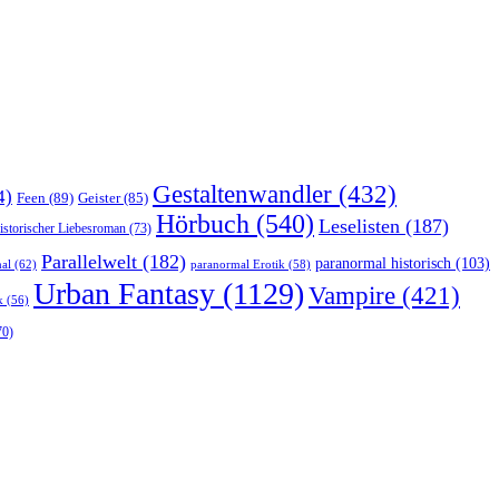
Gestaltenwandler
(432)
4)
Feen
(89)
Geister
(85)
Hörbuch
(540)
Leselisten
(187)
istorischer Liebesroman
(73)
Parallelwelt
(182)
paranormal historisch
(103)
al
(62)
paranormal Erotik
(58)
Urban Fantasy
(1129)
Vampire
(421)
k
(56)
70)