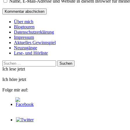
Name, E-Mail-Adresse und Website in diesem Browser für meine
Über mich
Blogtouren
Datenschutzerklärung
Impressum
Aktuelles Gewinnspiel
Neuzugänge
Lese- und Hörliste
Suchen
nach:
Ich lese jetzt
Ich höre jetzt
Folge mir auf: