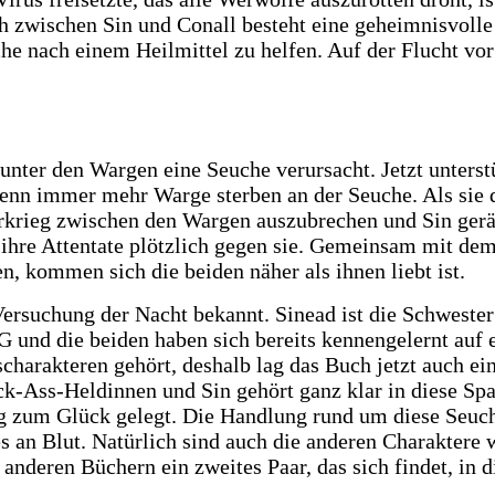
ch zwischen Sin und Conall besteht eine geheimnisvoll
uche nach einem Heilmittel zu helfen. Auf der Flucht v
unter den Wargen eine Seuche verursacht. Jetzt unterst
enn immer mehr Warge sterben an der Seuche. Als sie d
erkrieg zwischen den Wargen auszubrechen und Sin gerä
en ihre Attentate plötzlich gegen sie. Gemeinsam mit de
n, kommen sich die beiden näher als ihnen liebt ist.
 Versuchung der Nacht bekannt. Sinead ist die Schwest
G und die beiden haben sich bereits kennengelernt auf e
charakteren gehört, deshalb lag das Buch jetzt auch ein
k-Ass-Heldinnen und Sin gehört ganz klar in diese Spa
g zum Glück gelegt. Die Handlung rund um diese Seuche
es an Blut. Natürlich sind auch die anderen Charaktere w
nderen Büchern ein zweites Paar, das sich findet, in 