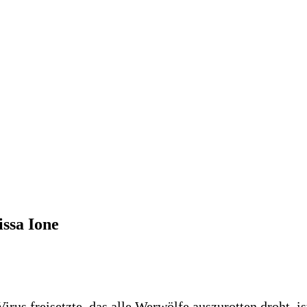
ssa Ione
Virus freisetzte, das alle Werwölfe auszurotten droht, 