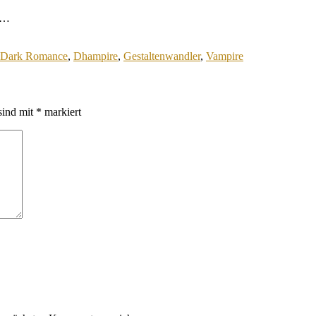
se…
Dark Romance
,
Dhampire
,
Gestaltenwandler
,
Vampire
sind mit
*
markiert