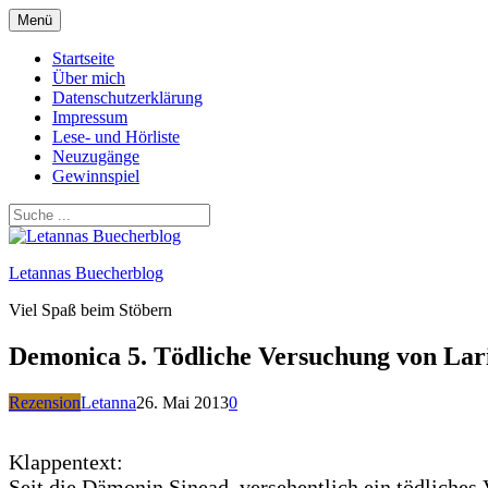
Zum
Menü
Inhalt
springen
Startseite
Über mich
Datenschutzerklärung
Impressum
Lese- und Hörliste
Neuzugänge
Gewinnspiel
Letannas Buecherblog
Viel Spaß beim Stöbern
Demonica 5. Tödliche Versuchung von Lari
Rezension
Letanna
26. Mai 2013
0
Klappentext:
Seit die Dämonin Sinead, versehentlich ein tödliches 