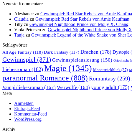
Neueste Kommentare
Aleshanee
zu
Gewinnspiel: Red Star Rebels von Amie Kaufm
Claudia
zu
Gewinnspiel: Red Star Rebels von Amie Kaufman
Tilly
zu
Gewinnspiel Nightblood Prince von Molly X. Chang
Viola Petersen
zu
Gewinnspiel Nightblood Prince von Molly 
Tanja
zu
Gewinnspiel: Legend of the White Snake von Sher L
Schlagwörter
Drachen
(178)
All Age Fantasy
(118)
Dystopie
(
Dark Fantasy
(117)
Gewinnspiel
(371)
Gewinnspielauslosung
(150)
Griechische 
Magie
(1345)
Liebesroman
(182)
Monatsrückblick
(87)
My
paranormal Romance
(808)
Romantasy
(259)
young adult
(175)
Vampirliebesroman
(167)
Werwölfe
(164)
Meta
Anmelden
Eintrags-Feed
Kommentar-Feed
WordPress.org
Archiv