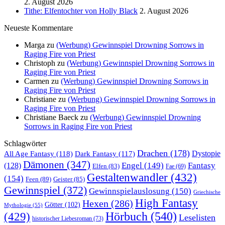
2. August 2026
Tithe: Elfentochter von Holly Black
2. August 2026
Neueste Kommentare
Marga
zu
(Werbung) Gewinnspiel Drowning Sorrows in
Raging Fire von Priest
Christoph
zu
(Werbung) Gewinnspiel Drowning Sorrows in
Raging Fire von Priest
Carmen
zu
(Werbung) Gewinnspiel Drowning Sorrows in
Raging Fire von Priest
Christiane
zu
(Werbung) Gewinnspiel Drowning Sorrows in
Raging Fire von Priest
Christiane Baeck
zu
(Werbung) Gewinnspiel Drowning
Sorrows in Raging Fire von Priest
Schlagwörter
Drachen
(178)
All Age Fantasy
(118)
Dystopie
Dark Fantasy
(117)
Dämonen
(347)
Engel
(149)
Fantasy
(128)
Elfen
(83)
Fae
(69)
Gestaltenwandler
(432)
(154)
Feen
(89)
Geister
(85)
Gewinnspiel
(372)
Gewinnspielauslosung
(150)
Griechische
High Fantasy
Hexen
(286)
Götter
(102)
Mythologie
(55)
Hörbuch
(540)
(429)
Leselisten
historischer Liebesroman
(73)