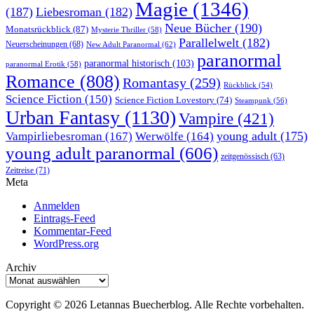
Magie
(1346)
(187)
Liebesroman
(182)
Neue Bücher
(190)
Monatsrückblick
(87)
Mysterie Thriller
(58)
Parallelwelt
(182)
Neuerscheinungen
(68)
New Adult Paranormal
(62)
paranormal
paranormal historisch
(103)
paranormal Erotik
(58)
Romance
(808)
Romantasy
(259)
Rückblick
(54)
Science Fiction
(150)
Science Fiction Lovestory
(74)
Steampunk
(56)
Urban Fantasy
(1130)
Vampire
(421)
young adult
(175)
Vampirliebesroman
(167)
Werwölfe
(164)
young adult paranormal
(606)
zeitgenössisch
(63)
Zeitreise
(71)
Meta
Anmelden
Eintrags-Feed
Kommentar-Feed
WordPress.org
Archiv
Archiv
Copyright © 2026 Letannas Buecherblog. Alle Rechte vorbehalten.