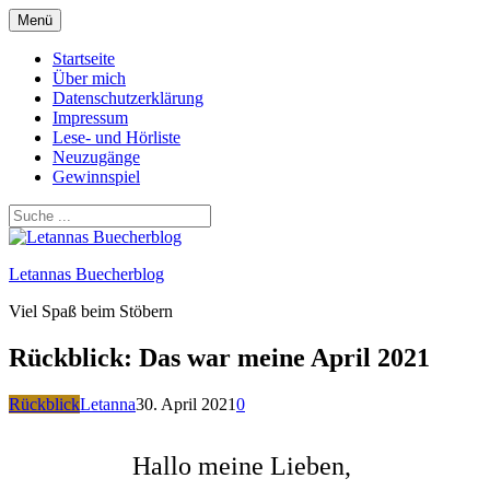
Zum
Menü
Inhalt
springen
Startseite
Über mich
Datenschutzerklärung
Impressum
Lese- und Hörliste
Neuzugänge
Gewinnspiel
Letannas Buecherblog
Viel Spaß beim Stöbern
Rückblick: Das war meine April 2021
Rückblick
Letanna
30. April 2021
0
Hallo meine Lieben,