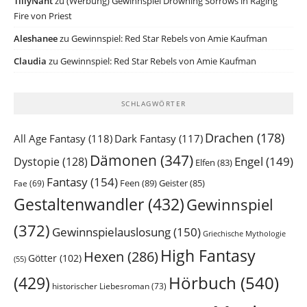
TillyNäht
zu
(Werbung) Gewinnspiel Drowning Sorrows in Raging
Fire von Priest
Aleshanee
zu
Gewinnspiel: Red Star Rebels von Amie Kaufman
Claudia
zu
Gewinnspiel: Red Star Rebels von Amie Kaufman
SCHLAGWÖRTER
Drachen
(178)
All Age Fantasy
(118)
Dark Fantasy
(117)
Dämonen
(347)
Engel
(149)
Dystopie
(128)
Elfen
(83)
Fantasy
(154)
Feen
(89)
Geister
(85)
Fae
(69)
Gestaltenwandler
(432)
Gewinnspiel
(372)
Gewinnspielauslosung
(150)
Griechische Mythologie
High Fantasy
Hexen
(286)
Götter
(102)
(55)
Hörbuch
(540)
(429)
historischer Liebesroman
(73)