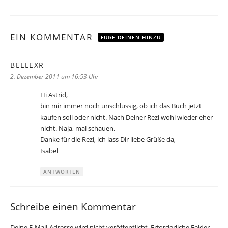
EIN KOMMENTAR
FÜGE DEINEN HINZU
BELLEXR
sagt:
2. Dezember 2011 um 16:53 Uhr
Hi Astrid,
bin mir immer noch unschlüssig, ob ich das Buch jetzt
kaufen soll oder nicht. Nach Deiner Rezi wohl wieder eher
nicht. Naja, mal schauen.
Danke für die Rezi, ich lass Dir liebe Grüße da,
Isabel
ANTWORTEN
Schreibe einen Kommentar
Deine E-Mail-Adresse wird nicht veröffentlicht.
Erforderliche Felder