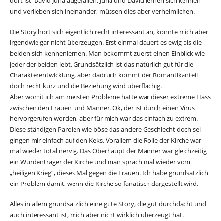
dort ist David Juna augefallen. Juna und David lernen sich kennen
und verlieben sich ineinander, müssen dies aber verheimlichen.
Die Story hört sich eigentlich recht interessant an, konnte mich aber
irgendwie gar nicht überzeugen. Erst einmal dauert es ewig bis die
beiden sich kennenlernen. Man bekommt zuerst einen Einblick wie
jeder der beiden lebt. Grundsätzlich ist das natürlich gut für die
Charakterentwicklung, aber dadruch kommt der Romantikanteil
doch recht kurz und die Beziehung wird überflächig.
Aber womit ich am meisten Probleme hatte war dieser extreme Hass
zwischen den Frauen und Männer. Ok, der ist durch einen Virus
hervorgerufen worden, aber für mich war das einfach zu extrem.
Diese ständigen Parolen wie böse das andere Geschlecht doch sei
gingen mir einfach auf den Keks. Vorallem die Rolle der Kirche war
mal wieder total nervig. Das Oberhaupt der Männer war gleichzeitig
ein Würdenträger der Kirche und man sprach mal wieder vom
„heiligen Krieg“, dieses Mal gegen die Frauen. Ich habe grundsätzlich
ein Problem damit, wenn die Kirche so fanatisch dargestellt wird.
Alles in allem grundsätzlich eine gute Story, die gut durchdacht und
auch interessant ist, mich aber nicht wirklich überzeugt hat.