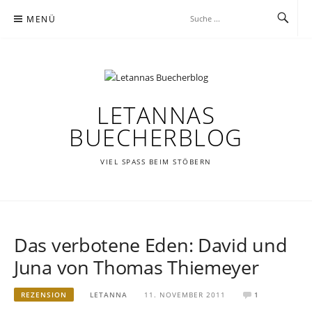
Zum
MENÜ
Inhalt
springen
LETANNAS
BUECHERBLOG
VIEL SPASS BEIM STÖBERN
Das verbotene Eden: David und
Juna von Thomas Thiemeyer
REZENSION
LETANNA
11. NOVEMBER 2011
1