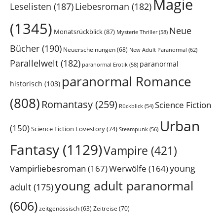
Magie
Leselisten
(187)
Liebesroman
(182)
(1345)
Neue
Monatsrückblick
(87)
Mysterie Thriller
(58)
Bücher
(190)
Neuerscheinungen
(68)
New Adult Paranormal
(62)
Parallelwelt
(182)
paranormal
paranormal Erotik
(58)
paranormal Romance
historisch
(103)
(808)
Romantasy
(259)
Science Fiction
Rückblick
(54)
Urban
(150)
Science Fiction Lovestory
(74)
Steampunk
(56)
Fantasy
(1129)
Vampire
(421)
young
Vampirliebesroman
(167)
Werwölfe
(164)
young adult paranormal
adult
(175)
(606)
Zeitreise
(70)
zeitgenössisch
(63)