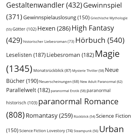
Gestaltenwandler
(432)
Gewinnspiel
(371)
Gewinnspielauslosung
(150)
Griechische Mythologie
High Fantasy
Hexen
(286)
Götter
(102)
(55)
Hörbuch
(540)
(429)
historischer Liebesroman
(73)
Magie
Leselisten
(187)
Liebesroman
(182)
(1345)
Neue
Monatsrückblick
(87)
Mysterie Thriller
(58)
Bücher
(190)
Neuerscheinungen
(68)
New Adult Paranormal
(62)
Parallelwelt
(182)
paranormal
paranormal Erotik
(58)
paranormal Romance
historisch
(103)
(808)
Romantasy
(259)
Science Fiction
Rückblick
(54)
Urban
(150)
Science Fiction Lovestory
(74)
Steampunk
(56)