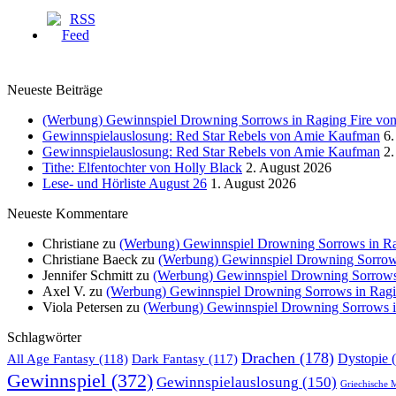
Neueste Beiträge
(Werbung) Gewinnspiel Drowning Sorrows in Raging Fire von 
Gewinnspielauslosung: Red Star Rebels von Amie Kaufman
6.
Gewinnspielauslosung: Red Star Rebels von Amie Kaufman
2.
Tithe: Elfentochter von Holly Black
2. August 2026
Lese- und Hörliste August 26
1. August 2026
Neueste Kommentare
Christiane
zu
(Werbung) Gewinnspiel Drowning Sorrows in Rag
Christiane Baeck
zu
(Werbung) Gewinnspiel Drowning Sorrows 
Jennifer Schmitt
zu
(Werbung) Gewinnspiel Drowning Sorrows i
Axel V.
zu
(Werbung) Gewinnspiel Drowning Sorrows in Ragin
Viola Petersen
zu
(Werbung) Gewinnspiel Drowning Sorrows in
Schlagwörter
Drachen
(178)
All Age Fantasy
(118)
Dystopie
(
Dark Fantasy
(117)
Gewinnspiel
(372)
Gewinnspielauslosung
(150)
Griechische 