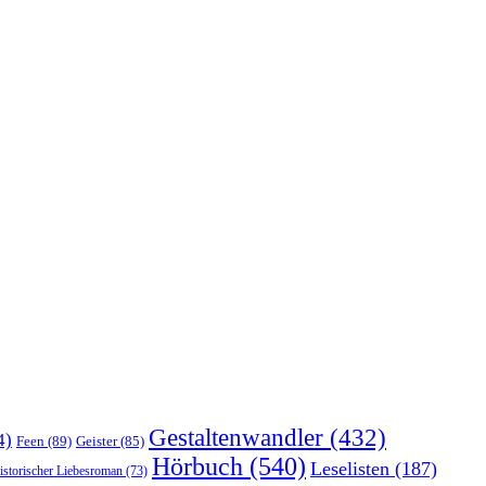
Gestaltenwandler
(432)
4)
Feen
(89)
Geister
(85)
Hörbuch
(540)
Leselisten
(187)
istorischer Liebesroman
(73)