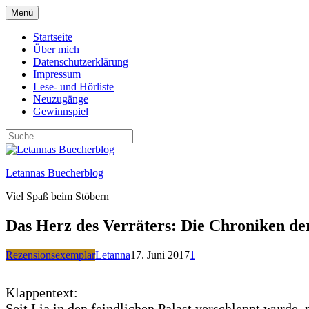
Zum
Menü
Inhalt
springen
Startseite
Über mich
Datenschutzerklärung
Impressum
Lese- und Hörliste
Neuzugänge
Gewinnspiel
Letannas Buecherblog
Viel Spaß beim Stöbern
Das Herz des Verräters: Die Chroniken de
Rezensionsexemplar
Letanna
17. Juni 2017
1
Klappentext:
Seit Lia in den feindlichen Palast verschleppt wurde, 