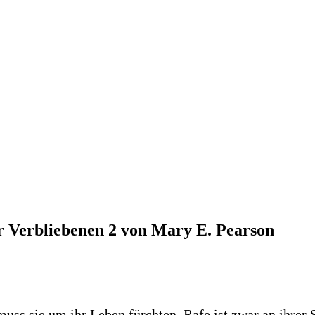
r Verbliebenen 2 von Mary E. Pearson
muss sie um ihr Leben fürchten. Rafe ist zwar an ihrer S