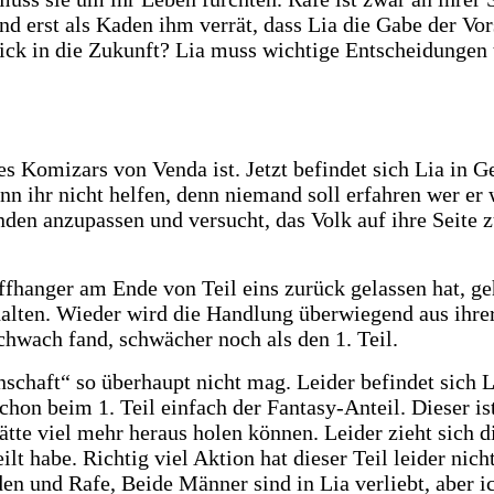
 erst als Kaden ihm verrät, dass Lia die Gabe der Vors
Blick in die Zukunft? Lia muss wichtige Entscheidungen
 des Komizars von Venda ist. Jetzt befindet sich Lia i
ann ihr nicht helfen, denn niemand soll erfahren wer er
nden anzupassen und versucht, das Volk auf ihre Seite z
fhanger am Ende von Teil eins zurück gelassen hat, geh
halten. Wieder wird die Handlung überwiegend aus ihrer
schwach fand, schwächer noch als den 1. Teil.
nschaft“ so überhaupt nicht mag. Leider befindet sich 
chon beim 1. Teil einfach der Fantasy-Anteil. Dieser is
ätte viel mehr heraus holen können. Leider zieht sich d
t habe. Richtig viel Aktion hat dieser Teil leider nicht
n und Rafe, Beide Männer sind in Lia verliebt, aber ic