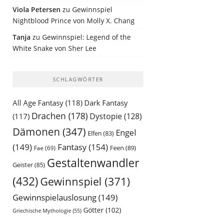
Viola Petersen
zu
Gewinnspiel
Nightblood Prince von Molly X. Chang
Tanja
zu
Gewinnspiel: Legend of the
White Snake von Sher Lee
SCHLAGWÖRTER
All Age Fantasy
(118)
Dark Fantasy
Drachen
(178)
Dystopie
(128)
(117)
Dämonen
(347)
Engel
Elfen
(83)
(149)
Fantasy
(154)
Feen
(89)
Fae
(69)
Gestaltenwandler
Geister
(85)
(432)
Gewinnspiel
(371)
Gewinnspielauslosung
(149)
Götter
(102)
Griechische Mythologie
(55)