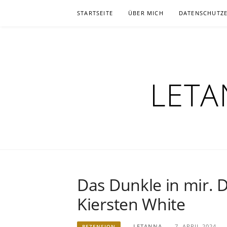
Zum
STARTSEITE
ÜBER MICH
DATENSCHUTZ
Inhalt
springen
LETA
Das Dunkle in mir. D
Kiersten White
LETANNA
7. APRIL 2024
REZENSION