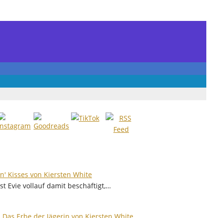
'n' Kisses von Kiersten White
t Evie vollauf damit beschäftigt,…
: Das Erbe der Jägerin von Kiersten White