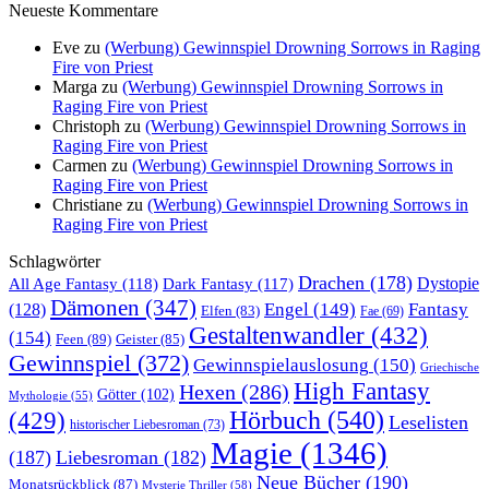
Neueste Kommentare
Eve
zu
(Werbung) Gewinnspiel Drowning Sorrows in Raging
Fire von Priest
Marga
zu
(Werbung) Gewinnspiel Drowning Sorrows in
Raging Fire von Priest
Christoph
zu
(Werbung) Gewinnspiel Drowning Sorrows in
Raging Fire von Priest
Carmen
zu
(Werbung) Gewinnspiel Drowning Sorrows in
Raging Fire von Priest
Christiane
zu
(Werbung) Gewinnspiel Drowning Sorrows in
Raging Fire von Priest
Schlagwörter
Drachen
(178)
All Age Fantasy
(118)
Dystopie
Dark Fantasy
(117)
Dämonen
(347)
Engel
(149)
Fantasy
(128)
Elfen
(83)
Fae
(69)
Gestaltenwandler
(432)
(154)
Feen
(89)
Geister
(85)
Gewinnspiel
(372)
Gewinnspielauslosung
(150)
Griechische
High Fantasy
Hexen
(286)
Götter
(102)
Mythologie
(55)
Hörbuch
(540)
(429)
Leselisten
historischer Liebesroman
(73)
Magie
(1346)
(187)
Liebesroman
(182)
Neue Bücher
(190)
Monatsrückblick
(87)
Mysterie Thriller
(58)