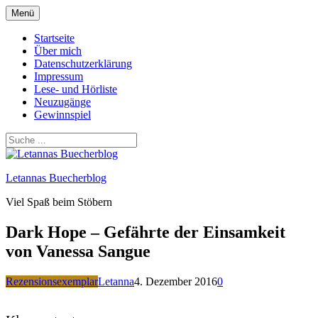
Zum
Menü
Inhalt
springen
Startseite
Über mich
Datenschutzerklärung
Impressum
Lese- und Hörliste
Neuzugänge
Gewinnspiel
Letannas Buecherblog
Viel Spaß beim Stöbern
Dark Hope – Gefährte der Einsamkeit
von Vanessa Sangue
Rezensionsexemplar
Letanna
4. Dezember 2016
0