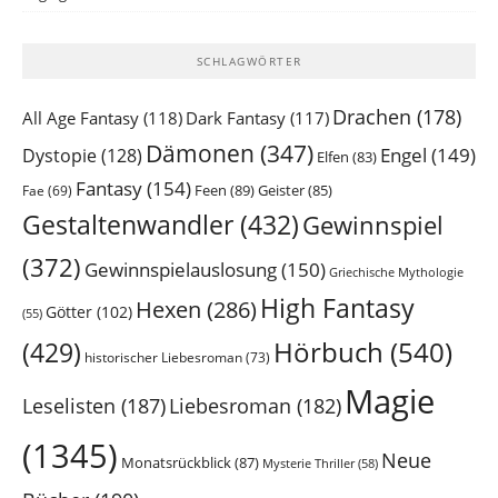
SCHLAGWÖRTER
Drachen
(178)
All Age Fantasy
(118)
Dark Fantasy
(117)
Dämonen
(347)
Engel
(149)
Dystopie
(128)
Elfen
(83)
Fantasy
(154)
Feen
(89)
Geister
(85)
Fae
(69)
Gestaltenwandler
(432)
Gewinnspiel
(372)
Gewinnspielauslosung
(150)
Griechische Mythologie
High Fantasy
Hexen
(286)
Götter
(102)
(55)
Hörbuch
(540)
(429)
historischer Liebesroman
(73)
Magie
Leselisten
(187)
Liebesroman
(182)
(1345)
Neue
Monatsrückblick
(87)
Mysterie Thriller
(58)