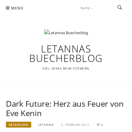
Zum
MENÜ
Inhalt
springen
LETANNAS
BUECHERBLOG
VIEL SPASS BEIM STÖBERN
Dark Future: Herz aus Feuer von
Eve Kenin
REZENSION
LETANNA
5. FEBRUAR 2012
2