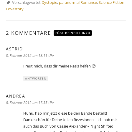
Verschlagwortet
Dystopie
,
paranormal Romance
,
Science Fiction
Lovestory
2 KOMMENTARE
FÜGE DEINEN HINZU
ASTRID
sagt:
8. Februar 2012 um 18:11 Uhr
Freut mich, dass dir meine Rezis helfen 🙂
ANTWORTEN
ANDREA
sagt:
8. Februar 2012 um 17:35 Uhr
Huhu, hab mir jetzt diese beiden Bände bestellt!
Dankeschön für Deine tollen Rezesionen – ich hab mir
auch das Buch von Cassie Alexander – Night Shifted