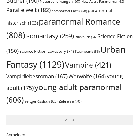
Bücher
(190)
Neuerscheinungen
(68)
New Adult Paranormal
(62)
Parallelwelt
(182)
paranormal
paranormal Erotik
(58)
paranormal Romance
historisch
(103)
(808)
Romantasy
(259)
Science Fiction
Rückblick
(54)
Urban
(150)
Science Fiction Lovestory
(74)
Steampunk
(56)
Fantasy
(1129)
Vampire
(421)
young
Vampirliebesroman
(167)
Werwölfe
(164)
young adult paranormal
adult
(175)
(606)
Zeitreise
(70)
zeitgenössisch
(63)
META
Anmelden