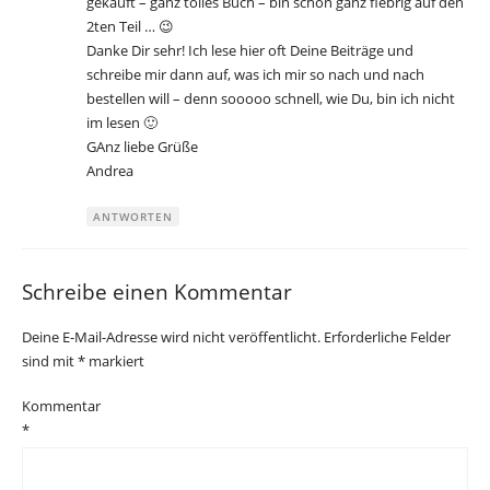
gekauft – ganz tolles Buch – bin schon ganz fiebrig auf den
2ten Teil … 😉
Danke Dir sehr! Ich lese hier oft Deine Beiträge und
schreibe mir dann auf, was ich mir so nach und nach
bestellen will – denn sooooo schnell, wie Du, bin ich nicht
im lesen 🙂
GAnz liebe Grüße
Andrea
ANTWORTEN
Schreibe einen Kommentar
Deine E-Mail-Adresse wird nicht veröffentlicht.
Erforderliche Felder
sind mit
*
markiert
Kommentar
*