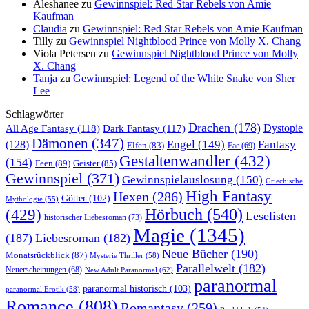
Aleshanee
zu
Gewinnspiel: Red Star Rebels von Amie
Kaufman
Claudia
zu
Gewinnspiel: Red Star Rebels von Amie Kaufman
Tilly
zu
Gewinnspiel Nightblood Prince von Molly X. Chang
Viola Petersen
zu
Gewinnspiel Nightblood Prince von Molly
X. Chang
Tanja
zu
Gewinnspiel: Legend of the White Snake von Sher
Lee
Schlagwörter
Drachen
(178)
All Age Fantasy
(118)
Dystopie
Dark Fantasy
(117)
Dämonen
(347)
Engel
(149)
Fantasy
(128)
Elfen
(83)
Fae
(69)
Gestaltenwandler
(432)
(154)
Feen
(89)
Geister
(85)
Gewinnspiel
(371)
Gewinnspielauslosung
(150)
Griechische
High Fantasy
Hexen
(286)
Götter
(102)
Mythologie
(55)
Hörbuch
(540)
(429)
Leselisten
historischer Liebesroman
(73)
Magie
(1345)
(187)
Liebesroman
(182)
Neue Bücher
(190)
Monatsrückblick
(87)
Mysterie Thriller
(58)
Parallelwelt
(182)
Neuerscheinungen
(68)
New Adult Paranormal
(62)
paranormal
paranormal historisch
(103)
paranormal Erotik
(58)
Romance
(808)
Romantasy
(259)