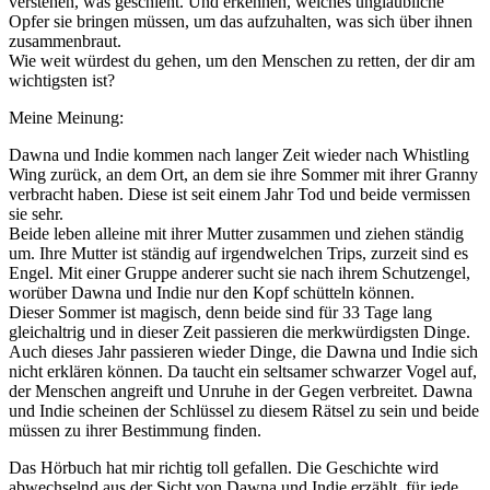
verstehen, was geschieht. Und erkennen, welches unglaubliche
Opfer sie bringen müssen, um das aufzuhalten, was sich über ihnen
zusammenbraut.
Wie weit würdest du gehen, um den Menschen zu retten, der dir am
wichtigsten ist?
Meine Meinung:
Dawna und Indie kommen nach langer Zeit wieder nach Whistling
Wing zurück, an dem Ort, an dem sie ihre Sommer mit ihrer Granny
verbracht haben. Diese ist seit einem Jahr Tod und beide vermissen
sie sehr.
Beide leben alleine mit ihrer Mutter zusammen und ziehen ständig
um. Ihre Mutter ist ständig auf irgendwelchen Trips, zurzeit sind es
Engel. Mit einer Gruppe anderer sucht sie nach ihrem Schutzengel,
worüber Dawna und Indie nur den Kopf schütteln können.
Dieser Sommer ist magisch, denn beide sind für 33 Tage lang
gleichaltrig und in dieser Zeit passieren die merkwürdigsten Dinge.
Auch dieses Jahr passieren wieder Dinge, die Dawna und Indie sich
nicht erklären können. Da taucht ein seltsamer schwarzer Vogel auf,
der Menschen angreift und Unruhe in der Gegen verbreitet. Dawna
und Indie scheinen der Schlüssel zu diesem Rätsel zu sein und beide
müssen zu ihrer Bestimmung finden.
Das Hörbuch hat mir richtig toll gefallen. Die Geschichte wird
abwechselnd aus der Sicht von Dawna und Indie erzählt, für jede