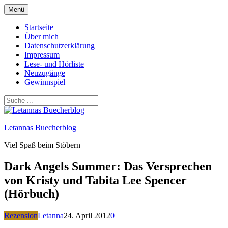
Zum
Menü
Inhalt
springen
Startseite
Über mich
Datenschutzerklärung
Impressum
Lese- und Hörliste
Neuzugänge
Gewinnspiel
Letannas Buecherblog
Viel Spaß beim Stöbern
Dark Angels Summer: Das Versprechen
von Kristy und Tabita Lee Spencer
(Hörbuch)
Rezension
Letanna
24. April 2012
0