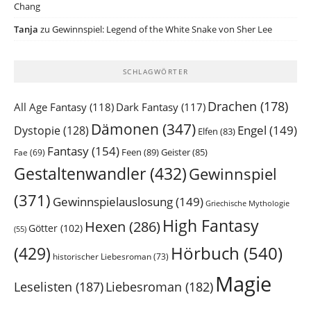
Chang
Tanja
zu
Gewinnspiel: Legend of the White Snake von Sher Lee
SCHLAGWÖRTER
Drachen
(178)
All Age Fantasy
(118)
Dark Fantasy
(117)
Dämonen
(347)
Engel
(149)
Dystopie
(128)
Elfen
(83)
Fantasy
(154)
Feen
(89)
Geister
(85)
Fae
(69)
Gestaltenwandler
(432)
Gewinnspiel
(371)
Gewinnspielauslosung
(149)
Griechische Mythologie
High Fantasy
Hexen
(286)
Götter
(102)
(55)
Hörbuch
(540)
(429)
historischer Liebesroman
(73)
Magie
Leselisten
(187)
Liebesroman
(182)