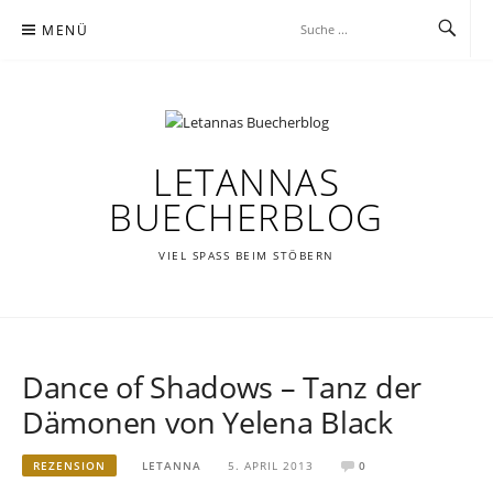
Zum
MENÜ
Inhalt
springen
LETANNAS
BUECHERBLOG
VIEL SPASS BEIM STÖBERN
Dance of Shadows – Tanz der
Dämonen von Yelena Black
REZENSION
LETANNA
5. APRIL 2013
0