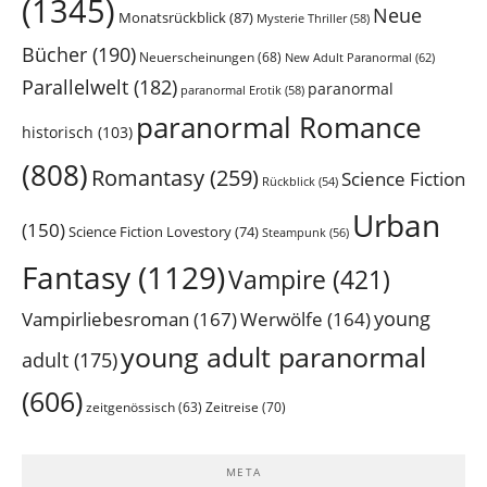
(1345)
Neue
Monatsrückblick
(87)
Mysterie Thriller
(58)
Bücher
(190)
Neuerscheinungen
(68)
New Adult Paranormal
(62)
Parallelwelt
(182)
paranormal
paranormal Erotik
(58)
paranormal Romance
historisch
(103)
(808)
Romantasy
(259)
Science Fiction
Rückblick
(54)
Urban
(150)
Science Fiction Lovestory
(74)
Steampunk
(56)
Fantasy
(1129)
Vampire
(421)
young
Vampirliebesroman
(167)
Werwölfe
(164)
young adult paranormal
adult
(175)
(606)
Zeitreise
(70)
zeitgenössisch
(63)
META