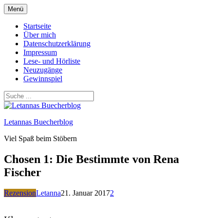
Zum
Menü
Inhalt
springen
Startseite
Über mich
Datenschutzerklärung
Impressum
Lese- und Hörliste
Neuzugänge
Gewinnspiel
Letannas Buecherblog
Viel Spaß beim Stöbern
Chosen 1: Die Bestimmte von Rena
Fischer
Rezension
Letanna
21. Januar 2017
2