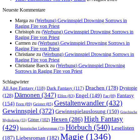
Neueste Kommentare
Marga
zu
(Werbung) Gewinnspiel Drowning Sorrows in
Raging Fire von Priest
Christoph
zu
(Werbung) Gewinnspiel Drowning Sorrows in
Raging Fire von Priest
Carmen
zu
(Werbung) Gewinnspiel Drowning Sorrows in
Raging Fire von Priest
Christiane
zu
(Werbung) Gewinnspiel Drowning Sorrows in
Raging Fire von Priest
Christiane Baeck
zu
(Werbung) Gewinnspiel Drowning
Sorrows in Raging Fire von Priest
Schlagwörter
Drachen
(178)
All Age Fantasy
(118)
Dystopie
Dark Fantasy
(117)
Dämonen
(347)
Engel
(149)
Fantasy
(128)
Elfen
(83)
Fae
(69)
Gestaltenwandler
(432)
(154)
Feen
(89)
Geister
(85)
Gewinnspiel
(372)
Gewinnspielauslosung
(150)
Griechische
High Fantasy
Hexen
(286)
Götter
(102)
Mythologie
(55)
Hörbuch
(540)
(429)
Leselisten
historischer Liebesroman
(73)
Magie
(1346)
(187)
Liebesroman
(182)