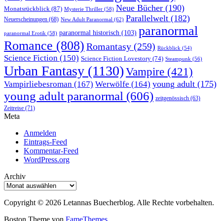
Neue Bücher
(190)
Monatsrückblick
(87)
Mysterie Thriller
(58)
Parallelwelt
(182)
Neuerscheinungen
(68)
New Adult Paranormal
(62)
paranormal
paranormal historisch
(103)
paranormal Erotik
(58)
Romance
(808)
Romantasy
(259)
Rückblick
(54)
Science Fiction
(150)
Science Fiction Lovestory
(74)
Steampunk
(56)
Urban Fantasy
(1130)
Vampire
(421)
young adult
(175)
Vampirliebesroman
(167)
Werwölfe
(164)
young adult paranormal
(606)
zeitgenössisch
(63)
Zeitreise
(71)
Meta
Anmelden
Eintrags-Feed
Kommentar-Feed
WordPress.org
Archiv
Archiv
Copyright © 2026 Letannas Buecherblog. Alle Rechte vorbehalten.
Boston Theme von
FameThemes