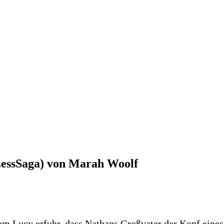
essSaga) von Marah Woolf
 Lucy erfuhr, dass Nathans Großvater der Kopf eines B