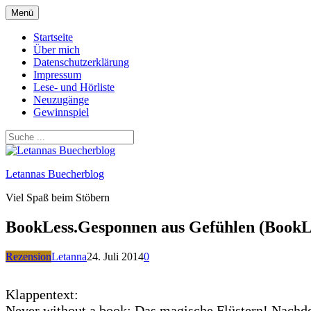
Zum
Menü
Inhalt
springen
Startseite
Über mich
Datenschutzerklärung
Impressum
Lese- und Hörliste
Neuzugänge
Gewinnspiel
Letannas Buecherblog
Viel Spaß beim Stöbern
BookLess.Gesponnen aus Gefühlen (BookL
Rezension
Letanna
24. Juli 2014
0
Klappentext:
Never without a book: Das magische Flüstern! Nachdem