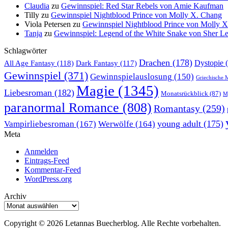
Claudia
zu
Gewinnspiel: Red Star Rebels von Amie Kaufman
Tilly
zu
Gewinnspiel Nightblood Prince von Molly X. Chang
Viola Petersen
zu
Gewinnspiel Nightblood Prince von Molly 
Tanja
zu
Gewinnspiel: Legend of the White Snake von Sher L
Schlagwörter
Drachen
(178)
All Age Fantasy
(118)
Dystopie
(
Dark Fantasy
(117)
Gewinnspiel
(371)
Gewinnspielauslosung
(150)
Griechische 
Magie
(1345)
Liebesroman
(182)
Monatsrückblick
(87)
My
paranormal Romance
(808)
Romantasy
(259)
young adult
(175)
Vampirliebesroman
(167)
Werwölfe
(164)
Meta
Anmelden
Eintrags-Feed
Kommentar-Feed
WordPress.org
Archiv
Archiv
Copyright © 2026 Letannas Buecherblog. Alle Rechte vorbehalten.