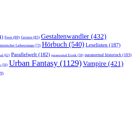
Gestaltenwandler
(432)
4)
Feen
(89)
Geister
(85)
Hörbuch
(540)
Leselisten
(187)
istorischer Liebesroman
(73)
Parallelwelt
(182)
paranormal historisch
(103)
al
(62)
paranormal Erotik
(58)
Urban Fantasy
(1129)
Vampire
(421)
k
(56)
70)