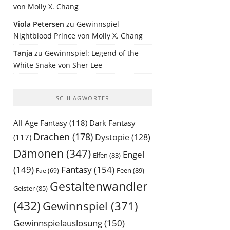
von Molly X. Chang
Viola Petersen
zu
Gewinnspiel
Nightblood Prince von Molly X. Chang
Tanja
zu
Gewinnspiel: Legend of the
White Snake von Sher Lee
SCHLAGWÖRTER
All Age Fantasy
(118)
Dark Fantasy
Drachen
(178)
Dystopie
(128)
(117)
Dämonen
(347)
Engel
Elfen
(83)
(149)
Fantasy
(154)
Feen
(89)
Fae
(69)
Gestaltenwandler
Geister
(85)
(432)
Gewinnspiel
(371)
Gewinnspielauslosung
(150)