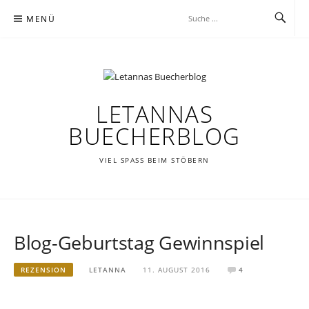
Zum
MENÜ
Inhalt
springen
LETANNAS
BUECHERBLOG
VIEL SPASS BEIM STÖBERN
Blog-Geburtstag Gewinnspiel
REZENSION
LETANNA
11. AUGUST 2016
4