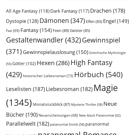
Drachen
(178)
All Age Fantasy
(118)
Dark Fantasy
(117)
Dämonen
(347)
Engel
(149)
Dystopie
(128)
Elfen
(83)
Fantasy
(154)
Feen
(89)
Geister
(85)
Fae
(69)
Gestaltenwandler
(432)
Gewinnspiel
(371)
Gewinnspielauslosung
(150)
Griechische Mythologie
High Fantasy
Hexen
(286)
Götter
(102)
(55)
Hörbuch
(540)
(429)
historischer Liebesroman
(73)
Magie
Leselisten
(187)
Liebesroman
(182)
(1345)
Neue
Monatsrückblick
(87)
Mysterie Thriller
(58)
Bücher
(190)
Neuerscheinungen
(68)
New Adult Paranormal
(62)
Parallelwelt
(182)
paranormal
paranormal Erotik
(58)
paranormal Romance