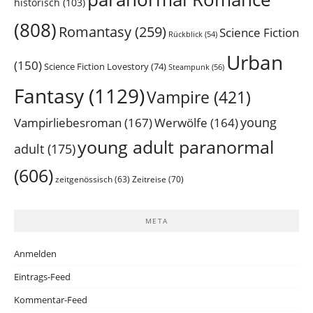
historisch
(103)
(808)
Romantasy
(259)
Science Fiction
Rückblick
(54)
Urban
(150)
Science Fiction Lovestory
(74)
Steampunk
(56)
Fantasy
(1129)
Vampire
(421)
young
Vampirliebesroman
(167)
Werwölfe
(164)
young adult paranormal
adult
(175)
(606)
Zeitreise
(70)
zeitgenössisch
(63)
META
Anmelden
Eintrags-Feed
Kommentar-Feed