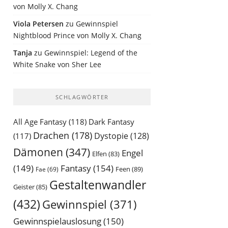
von Molly X. Chang
Viola Petersen
zu
Gewinnspiel
Nightblood Prince von Molly X. Chang
Tanja
zu
Gewinnspiel: Legend of the
White Snake von Sher Lee
SCHLAGWÖRTER
All Age Fantasy
(118)
Dark Fantasy
Drachen
(178)
Dystopie
(128)
(117)
Dämonen
(347)
Engel
Elfen
(83)
(149)
Fantasy
(154)
Feen
(89)
Fae
(69)
Gestaltenwandler
Geister
(85)
(432)
Gewinnspiel
(371)
Gewinnspielauslosung
(150)