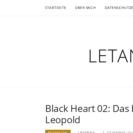
Zum
STARTSEITE
ÜBER MICH
DATENSCHUTZ
Inhalt
springen
LETA
Black Heart 02: Das
Leopold
LETANNA
7. DEZEMBER 20
REZENSION