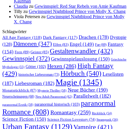
Kaufman
Claudia
zu
Gewinnspiel: Red Star Rebels von Amie Kaufman
Tilly
zu
Gewinnspiel Nightblood Prince von Molly X. Chang
Viola Petersen
zu
Gewinnspiel Nightblood Prince von Molly
X. Chang
Schlagwörter
Drachen
(178)
All Age Fantasy
(118)
Dystopie
Dark Fantasy
(117)
Dämonen
(347)
Engel
(149)
Fantasy
(128)
Elfen
(83)
Fae
(69)
Gestaltenwandler
(432)
(154)
Feen
(89)
Geister
(85)
Gewinnspiel
(372)
Gewinnspielauslosung
(150)
Griechische
High Fantasy
Hexen
(286)
Götter
(102)
Mythologie
(55)
Hörbuch
(540)
(429)
Leselisten
historischer Liebesroman
(73)
Magie
(1345)
(187)
Liebesroman
(182)
Neue Bücher
(190)
Monatsrückblick
(87)
Mysterie Thriller
(58)
Parallelwelt
(182)
Neuerscheinungen
(68)
New Adult Paranormal
(62)
paranormal
paranormal historisch
(103)
paranormal Erotik
(58)
Romance
(808)
Romantasy
(259)
Rückblick
(54)
Science Fiction
(150)
Science Fiction Lovestory
(74)
Steampunk
(56)
Urban Fantasy
(1129)
Vampire
(421)