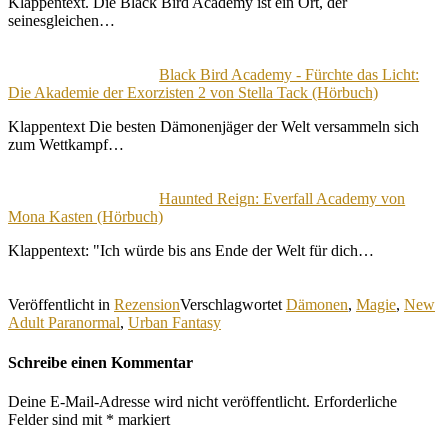
Klappentext. Die Black Bird Academy ist ein Ort, der
seinesgleichen…
Black Bird Academy - Fürchte das Licht:
Die Akademie der Exorzisten 2 von Stella Tack (Hörbuch)
Klappentext Die besten Dämonenjäger der Welt versammeln sich
zum Wettkampf…
Haunted Reign: Everfall Academy von
Mona Kasten (Hörbuch)
Klappentext: "Ich würde bis ans Ende der Welt für dich…
Veröffentlicht in
Rezension
Verschlagwortet
Dämonen
,
Magie
,
New
Adult Paranormal
,
Urban Fantasy
Schreibe einen Kommentar
Deine E-Mail-Adresse wird nicht veröffentlicht.
Erforderliche
Felder sind mit
*
markiert