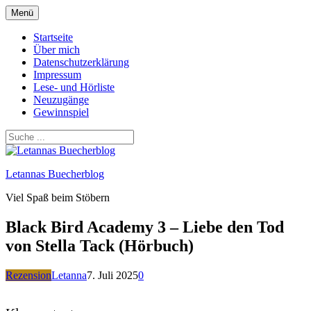
Zum
Menü
Inhalt
springen
Startseite
Über mich
Datenschutzerklärung
Impressum
Lese- und Hörliste
Neuzugänge
Gewinnspiel
Letannas Buecherblog
Viel Spaß beim Stöbern
Black Bird Academy 3 – Liebe den Tod
von Stella Tack (Hörbuch)
Rezension
Letanna
7. Juli 2025
0