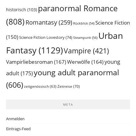
paranormal Romance
historisch
(103)
(808)
Romantasy
(259)
Science Fiction
Rückblick
(54)
Urban
(150)
Science Fiction Lovestory
(74)
Steampunk
(56)
Fantasy
(1129)
Vampire
(421)
young
Vampirliebesroman
(167)
Werwölfe
(164)
young adult paranormal
adult
(175)
(606)
Zeitreise
(70)
zeitgenössisch
(63)
META
Anmelden
Eintrags-Feed