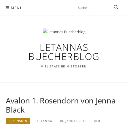
Zum
MENÜ
Inhalt
springen
LETANNAS
BUECHERBLOG
VIEL SPASS BEIM STÖBERN
Avalon 1. Rosendorn von Jenna
Black
REZENSION
LETANNA
30. JANUAR 2012
0