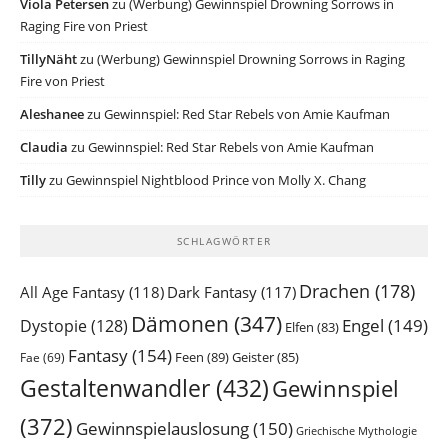
Viola Petersen
zu
(Werbung) Gewinnspiel Drowning Sorrows in
Raging Fire von Priest
TillyNäht
zu
(Werbung) Gewinnspiel Drowning Sorrows in Raging
Fire von Priest
Aleshanee
zu
Gewinnspiel: Red Star Rebels von Amie Kaufman
Claudia
zu
Gewinnspiel: Red Star Rebels von Amie Kaufman
Tilly
zu
Gewinnspiel Nightblood Prince von Molly X. Chang
SCHLAGWÖRTER
Drachen
(178)
All Age Fantasy
(118)
Dark Fantasy
(117)
Dämonen
(347)
Engel
(149)
Dystopie
(128)
Elfen
(83)
Fantasy
(154)
Feen
(89)
Geister
(85)
Fae
(69)
Gestaltenwandler
(432)
Gewinnspiel
(372)
Gewinnspielauslosung
(150)
Griechische Mythologie