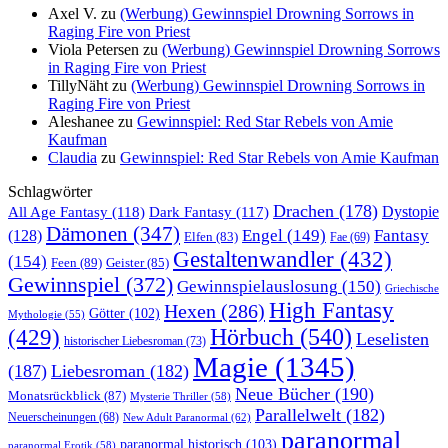
Axel V.
zu
(Werbung) Gewinnspiel Drowning Sorrows in
Raging Fire von Priest
Viola Petersen
zu
(Werbung) Gewinnspiel Drowning Sorrows
in Raging Fire von Priest
TillyNäht
zu
(Werbung) Gewinnspiel Drowning Sorrows in
Raging Fire von Priest
Aleshanee
zu
Gewinnspiel: Red Star Rebels von Amie
Kaufman
Claudia
zu
Gewinnspiel: Red Star Rebels von Amie Kaufman
Schlagwörter
Drachen
(178)
All Age Fantasy
(118)
Dystopie
Dark Fantasy
(117)
Dämonen
(347)
Engel
(149)
Fantasy
(128)
Elfen
(83)
Fae
(69)
Gestaltenwandler
(432)
(154)
Feen
(89)
Geister
(85)
Gewinnspiel
(372)
Gewinnspielauslosung
(150)
Griechische
High Fantasy
Hexen
(286)
Götter
(102)
Mythologie
(55)
Hörbuch
(540)
(429)
Leselisten
historischer Liebesroman
(73)
Magie
(1345)
(187)
Liebesroman
(182)
Neue Bücher
(190)
Monatsrückblick
(87)
Mysterie Thriller
(58)
Parallelwelt
(182)
Neuerscheinungen
(68)
New Adult Paranormal
(62)
paranormal
paranormal historisch
(103)
paranormal Erotik
(58)