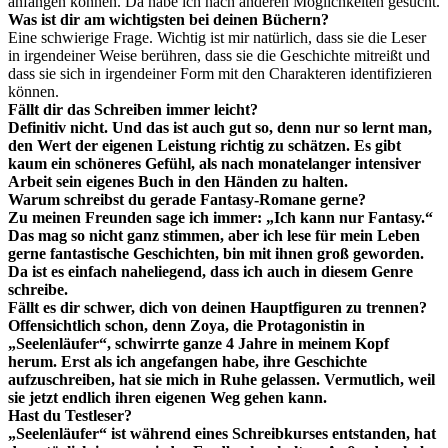
anfangen können. Da habe ich nach anderen Möglichkeiten gesucht.
Was ist dir am wichtigsten bei deinen Büchern?
Eine schwierige Frage. Wichtig ist mir natürlich, dass sie die Leser
in irgendeiner Weise berühren, dass sie die Geschichte mitreißt und
dass sie sich in irgendeiner Form mit den Charakteren identifizieren
können.
Fällt dir das Schreiben immer leicht?
Definitiv nicht. Und das ist auch gut so, denn nur so lernt man,
den Wert der eigenen Leistung richtig zu schätzen. Es gibt
kaum ein schöneres Gefühl, als nach monatelanger intensiver
Arbeit sein eigenes Buch in den Händen zu halten.
Warum schreibst du gerade Fantasy-Romane gerne?
Zu meinen Freunden sage ich immer: „Ich kann nur Fantasy.“
Das mag so nicht ganz stimmen, aber ich lese für mein Leben
gerne fantastische Geschichten, bin mit ihnen groß geworden.
Da ist es einfach naheliegend, dass ich auch in diesem Genre
schreibe.
Fällt es dir schwer, dich von deinen Hauptfiguren zu trennen?
Offensichtlich schon, denn Zoya, die Protagonistin in
„Seelenläufer“, schwirrte ganze 4 Jahre in meinem Kopf
herum. Erst als ich angefangen habe, ihre Geschichte
aufzuschreiben, hat sie mich in Ruhe gelassen. Vermutlich, weil
sie jetzt endlich ihren eigenen Weg gehen kann.
Hast du Testleser?
„Seelenläufer“ ist während eines Schreibkurses entstanden, hat