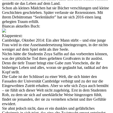
genießt sie das Leben auf dem Land.
Schon als kleines Mädchen hat sie Bücher verschlungen und kleine
Geschichten geschrieben. Später verfasste sie Rezensionen. Mit
ihrem Debütroman “Seelenläufer” hat sie sich 2016 einen lang
gehegten Traum erfüllt.
Biancas aktuelles Buch:
Klappentext:
Cambridge, Oktober 2014: Ein alter Mann stirbt – und eine junge
Frau wird in eine Auseinandersetzung hineingezogen, in der nichts
weniger auf dem Spiel steht als ihre Seele.
Nichts hätte die Studentin Zoya Saffin auf das vorbereiten können,
was der plötzliche Tod ihres geliebten Großvaters in ihr auslöst.
Denn die tiefe Trauer bringt eine Gabe zum Vorschein, die ihr
bisheriges Leben und alles, woran sie geglaubt hat, radikal auf den
Kopf stellt.
Die Gabe ist der Schlüssel zu einer Welt, die sich hinter den
Fassaden der Universität Cambridge verbirgt und zu der nur die
Eingeweihten Zutritt erhalten. Aber so sehr sich Zoya auch bemüht
– sie fühlt sich dieser Welt nicht zugehörig. Erst in dem Studenten
Rob, zu dem sie sich auf unerklärliche Weise hingezogen fühlt,
findet sie jemanden, der sie zu verstehen scheint und ihre Gefühle
erwidert.
Sie ahnt jedoch nicht, dass er ein dunkles und gefährliches
Geheimnis in sich trägt, das eine alte Zwietracht erneut entzündet