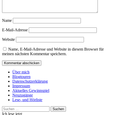
Name
E-Mail-Adresse
Website
Name, E-Mail-Adresse und Website in diesem Browser für
meinen nächsten Kommentar speichern.
Über mich
Blogtouren
Datenschutzerklärung
Impressum
Aktuelles Gewinnspiel
Neuzugänge
Lese- und Hörliste
Suchen
nach:
Ich lese jetzt