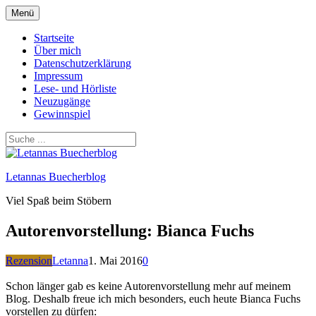
Zum
Menü
Inhalt
springen
Startseite
Über mich
Datenschutzerklärung
Impressum
Lese- und Hörliste
Neuzugänge
Gewinnspiel
Letannas Buecherblog
Viel Spaß beim Stöbern
Autorenvorstellung: Bianca Fuchs
Rezension
Letanna
1. Mai 2016
0
Schon länger gab es keine Autorenvorstellung mehr auf meinem
Blog. Deshalb freue ich mich besonders, euch heute Bianca Fuchs
vorstellen zu dürfen: