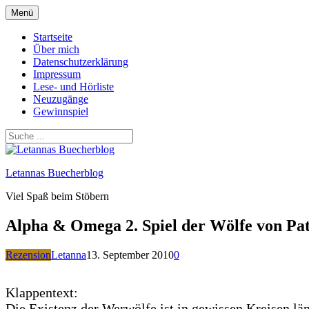
Zum
Menü
Inhalt
springen
Startseite
Über mich
Datenschutzerklärung
Impressum
Lese- und Hörliste
Neuzugänge
Gewinnspiel
Letannas Buecherblog
Viel Spaß beim Stöbern
Alpha & Omega 2. Spiel der Wölfe von Pat
Rezension
Letanna
13. September 2010
0
Klappentext:
Die Existenz der Werwölfe ist in gewissen Kreisen lä