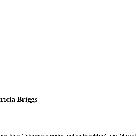
ricia Briggs
ngst kein Geheimnis mehr, und so beschließt der Marro