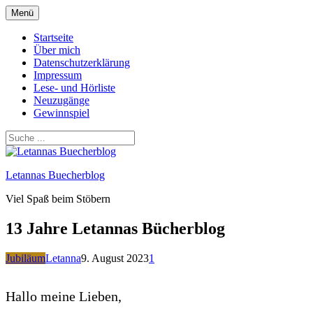
Zum
Menü
Inhalt
springen
Startseite
Über mich
Datenschutzerklärung
Impressum
Lese- und Hörliste
Neuzugänge
Gewinnspiel
Letannas Buecherblog
Viel Spaß beim Stöbern
13 Jahre Letannas Bücherblog
Jubiläum
Letanna
9. August 2023
1
Hallo meine Lieben,