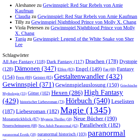
Aleshanee
zu
Gewinnspiel: Red Star Rebels von Amie
Kaufman
Claudia
zu
Gewinnspiel: Red Star Rebels von Amie Kaufman
Tilly
zu
Gewinnspiel Nightblood Prince von Molly X. Chang
Viola Petersen
zu
Gewinnspiel Nightblood Prince von Molly
X. Chang
Tanja
zu
Gewinnspiel: Legend of the White Snake von Sher
Lee
Schlagwörter
Drachen
(178)
All Age Fantasy
(118)
Dystopie
Dark Fantasy
(117)
Dämonen
(347)
Engel
(149)
Fantasy
(128)
Elfen
(83)
Fae
(69)
Gestaltenwandler
(432)
(154)
Feen
(89)
Geister
(85)
Gewinnspiel
(371)
Gewinnspielauslosung
(150)
Griechische
High Fantasy
Hexen
(286)
Götter
(102)
Mythologie
(55)
Hörbuch
(540)
(429)
Leselisten
historischer Liebesroman
(73)
Magie
(1345)
(187)
Liebesroman
(182)
Neue Bücher
(190)
Monatsrückblick
(87)
Mysterie Thriller
(58)
Parallelwelt
(182)
Neuerscheinungen
(68)
New Adult Paranormal
(62)
paranormal
paranormal historisch
(103)
paranormal Erotik
(58)