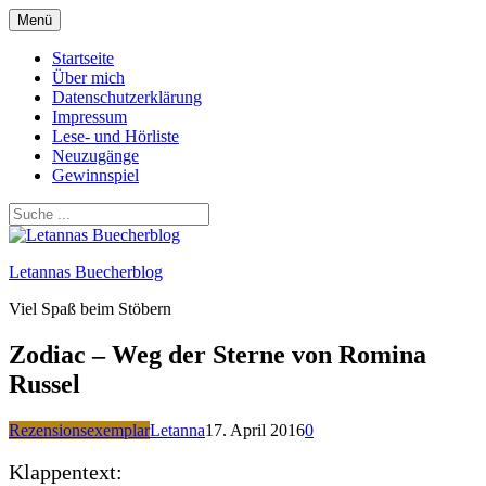
Zum
Menü
Inhalt
springen
Startseite
Über mich
Datenschutzerklärung
Impressum
Lese- und Hörliste
Neuzugänge
Gewinnspiel
Letannas Buecherblog
Viel Spaß beim Stöbern
Zodiac – Weg der Sterne von Romina
Russel
Rezensionsexemplar
Letanna
17. April 2016
0
Klappentext: