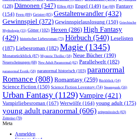
Dämonen
(347)
Engel
(149)
Fantasy
(128)
Elfen
(83)
Fae
(69)
Gestaltenwandler
(432)
(154)
Feen
(89)
Geister
(85)
Gewinnspiel
(372)
Gewinnspielauslosung
(150)
Griechische
High Fantasy
Hexen
(286)
Götter
(102)
Mythologie
(55)
Hörbuch
(540)
(429)
Leselisten
historischer Liebesroman
(73)
Magie
(1345)
(187)
Liebesroman
(182)
Neue Bücher
(190)
Monatsrückblick
(87)
Mysterie Thriller
(58)
Parallelwelt
(182)
Neuerscheinungen
(68)
New Adult Paranormal
(62)
paranormal
paranormal historisch
(103)
paranormal Erotik
(58)
Romance
(808)
Romantasy
(259)
Rückblick
(54)
Science Fiction
(150)
Science Fiction Lovestory
(74)
Steampunk
(56)
Urban Fantasy
(1129)
Vampire
(421)
young adult
(175)
Vampirliebesroman
(167)
Werwölfe
(164)
young adult paranormal
(606)
zeitgenössisch
(63)
Zeitreise
(70)
Meta
Anmelden