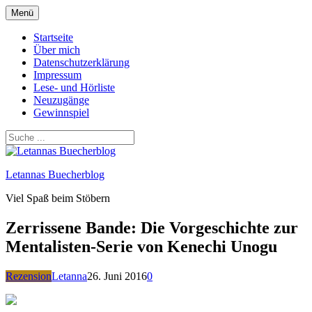
Zum
Menü
Inhalt
springen
Startseite
Über mich
Datenschutzerklärung
Impressum
Lese- und Hörliste
Neuzugänge
Gewinnspiel
Letannas Buecherblog
Viel Spaß beim Stöbern
Zerrissene Bande: Die Vorgeschichte zur
Mentalisten-Serie von Kenechi Unogu
Rezension
Letanna
26. Juni 2016
0