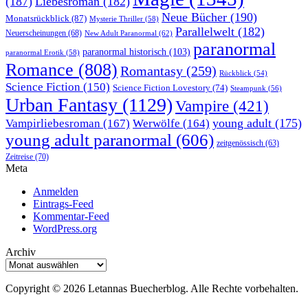
(187)
Liebesroman
(182)
Neue Bücher
(190)
Monatsrückblick
(87)
Mysterie Thriller
(58)
Parallelwelt
(182)
Neuerscheinungen
(68)
New Adult Paranormal
(62)
paranormal
paranormal historisch
(103)
paranormal Erotik
(58)
Romance
(808)
Romantasy
(259)
Rückblick
(54)
Science Fiction
(150)
Science Fiction Lovestory
(74)
Steampunk
(56)
Urban Fantasy
(1129)
Vampire
(421)
young adult
(175)
Vampirliebesroman
(167)
Werwölfe
(164)
young adult paranormal
(606)
zeitgenössisch
(63)
Zeitreise
(70)
Meta
Anmelden
Eintrags-Feed
Kommentar-Feed
WordPress.org
Archiv
Archiv
Copyright © 2026 Letannas Buecherblog. Alle Rechte vorbehalten.