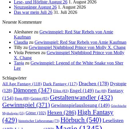
Lese- und Hörliste August 26
1. August 2026
Neuzugänge August 26
1. August 2026
Das war mein Juli 26
31. Juli 2026
Neueste Kommentare
Aleshanee
zu
Gewinnspiel: Red Star Rebels von Amie
Kaufman
Claudia
zu
Gewinnspiel: Red Star Rebels von Amie Kaufman
Tilly
zu
Gewinnspiel Nightblood Prince von Molly X. Chang
Viola Petersen
zu
Gewinnspiel Nightblood Prince von Molly
X. Chang
Tanja
zu
Gewinnspiel: Legend of the White Snake von Sher
Lee
Schlagwörter
Drachen
(178)
All Age Fantasy
(118)
Dystopie
Dark Fantasy
(117)
Dämonen
(347)
Engel
(149)
Fantasy
(128)
Elfen
(83)
Fae
(69)
Gestaltenwandler
(432)
(154)
Feen
(89)
Geister
(85)
Gewinnspiel
(371)
Gewinnspielauslosung
(149)
Griechische
High Fantasy
Hexen
(286)
Götter
(102)
Mythologie
(55)
Hörbuch
(540)
(429)
Leselisten
historischer Liebesroman
(73)
Magie
(1345)