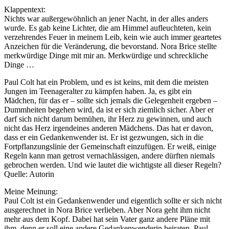
Klappentext:
Nichts war außergewöhnlich an jener Nacht, in der alles anders
wurde. Es gab keine Lichter, die am Himmel aufleuchteten, kein
verzehrendes Feuer in meinem Leib, kein wie auch immer geartetes
Anzeichen für die Veränderung, die bevorstand. Nora Brice stellte
merkwürdige Dinge mit mir an. Merkwürdige und schreckliche
Dinge …
Paul Colt hat ein Problem, und es ist keins, mit dem die meisten
Jungen im Teenageralter zu kämpfen haben. Ja, es gibt ein
Mädchen, für das er – sollte sich jemals die Gelegenheit ergeben –
Dummheiten begehen wird, da ist er sich ziemlich sicher. Aber er
darf sich nicht darum bemühen, ihr Herz zu gewinnen, und auch
nicht das Herz irgendeines anderen Mädchens. Das hat er davon,
dass er ein Gedankenwender ist. Er ist gezwungen, sich in die
Fortpflanzungslinie der Gemeinschaft einzufügen. Er weiß, einige
Regeln kann man getrost vernachlässigen, andere dürften niemals
gebrochen werden. Und wie lautet die wichtigste all dieser Regeln?
Quelle: Autorin
Meine Meinung:
Paul Colt ist ein Gedankenwender und eigentlich sollte er sich nicht
ausgerechnet in Nora Brice verlieben. Aber Nora geht ihm nicht
mehr aus dem Kopf. Dabei hat sein Vater ganz andere Pläne mit
ihm, denn er soll eine andere Gedankenwenderin heiraten. Paul