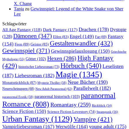
X. Chang
Tanja
zu
Gewinnspiel: Legend of the White Snake von Sher
Lee
Schlagwörter
Drachen
(178)
All Age Fantasy
(118)
Dystopie
Dark Fantasy
(117)
Dämonen
(347)
Engel
(149)
Fantasy
(128)
Elfen
(83)
Fae
(69)
Gestaltenwandler
(432)
(154)
Feen
(89)
Geister
(85)
Gewinnspiel
(371)
Gewinnspielauslosung
(150)
Griechische
High Fantasy
Hexen
(286)
Götter
(102)
Mythologie
(55)
Hörbuch
(540)
(429)
Leselisten
historischer Liebesroman
(73)
Magie
(1345)
(187)
Liebesroman
(182)
Neue Bücher
(190)
Monatsrückblick
(87)
Mysterie Thriller
(58)
Parallelwelt
(182)
Neuerscheinungen
(68)
New Adult Paranormal
(62)
paranormal
paranormal historisch
(103)
paranormal Erotik
(58)
Romance
(808)
Romantasy
(259)
Rückblick
(54)
Science Fiction
(150)
Science Fiction Lovestory
(74)
Steampunk
(56)
Urban Fantasy
(1129)
Vampire
(421)
young adult
(175)
Vampirliebesroman
(167)
Werwölfe
(164)