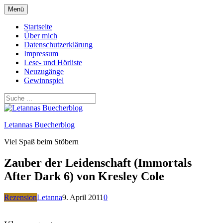
Zum
Menü
Inhalt
springen
Startseite
Über mich
Datenschutzerklärung
Impressum
Lese- und Hörliste
Neuzugänge
Gewinnspiel
Letannas Buecherblog
Viel Spaß beim Stöbern
Zauber der Leidenschaft (Immortals
After Dark 6) von Kresley Cole
Rezension
Letanna
9. April 2011
0