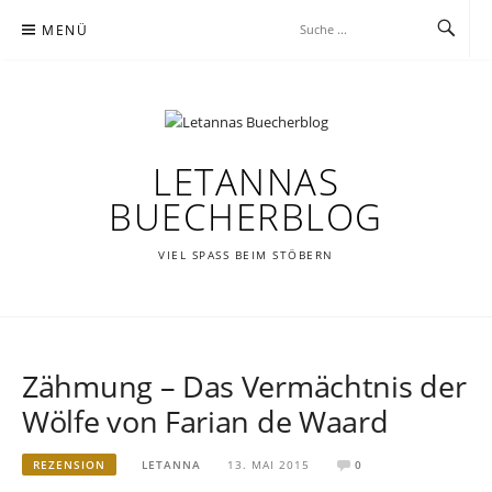
Zum
MENÜ
Inhalt
springen
LETANNAS
BUECHERBLOG
VIEL SPASS BEIM STÖBERN
Zähmung – Das Vermächtnis der
Wölfe von Farian de Waard
REZENSION
LETANNA
13. MAI 2015
0