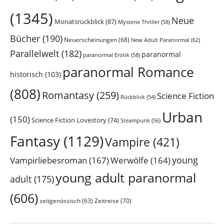
(1345)
Neue
Monatsrückblick
(87)
Mysterie Thriller
(58)
Bücher
(190)
Neuerscheinungen
(68)
New Adult Paranormal
(62)
Parallelwelt
(182)
paranormal
paranormal Erotik
(58)
paranormal Romance
historisch
(103)
(808)
Romantasy
(259)
Science Fiction
Rückblick
(54)
Urban
(150)
Science Fiction Lovestory
(74)
Steampunk
(56)
Fantasy
(1129)
Vampire
(421)
young
Vampirliebesroman
(167)
Werwölfe
(164)
young adult paranormal
adult
(175)
(606)
Zeitreise
(70)
zeitgenössisch
(63)