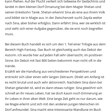
kann fliehen. Auf der Flucht verliert sich teilweise ihr Gedächtnis und
landet in dem kleinen Dorf Ornanung bei dem Magier Shetan und
seinen Enkelsohn Tarek. Shetan erkennt Sina als eine aus ihrem Volk
und bildet sie in Magie aus. In der Zwischenzeit sucht Zayda weiter
nach Sina, aber bisher erfolglos. Dann erfährt Sina, wer sie wirklich ist
und sieht sich einer Aufgabe gegenüber, die sie erst noch begreifen
muss.
Bei diesem Buch handelt es sich um den 1. Teil einer Trilogie aus dem
Bereich High-Fantasy. Das Buch ist gleichzeitig auch das Debüt der
Autorin. Ich wurde hier auf jeden Fall sehr überrascht, im positiven
Sinne. Ein Debüt mit fast 800 Seiten bekommt man nicht oft in die
Hände.
Erzählt wir die Handlung aus verschiedenen Perspektiven und
erstreckt sich über einen sehr langen Zeitraum. Direkt am Anfang ist
es recht brutal und auch sehr aktionreich. Nachdem Sina dann bei
Shetan gelandet ist, wird es dann etwas ruhiger. Sina gewöhnt sich
schnell an ihr neues Leben, hat sie doch kaum noch Erinnerung an
ihr Leben in ihrer alten Welt. Eine lange Zeit geht es nur darum, wie
sie Magie erlernt und sich mit den anderen jungen Menschen im
Dorf anfreundet. Sina macht eine interessante Wandlung im Buch