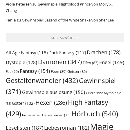
Viola Petersen
zu
Gewinnspiel Nightblood Prince von Molly X.
Chang
Tanja
zu
Gewinnspiel: Legend of the White Snake von Sher Lee
SCHLAGWÖRTER
Drachen
(178)
All Age Fantasy
(118)
Dark Fantasy
(117)
Dämonen
(347)
Engel
(149)
Dystopie
(128)
Elfen
(83)
Fantasy
(154)
Feen
(89)
Geister
(85)
Fae
(69)
Gestaltenwandler
(432)
Gewinnspiel
(371)
Gewinnspielauslosung
(150)
Griechische Mythologie
High Fantasy
Hexen
(286)
Götter
(102)
(55)
Hörbuch
(540)
(429)
historischer Liebesroman
(73)
Magie
Leselisten
(187)
Liebesroman
(182)