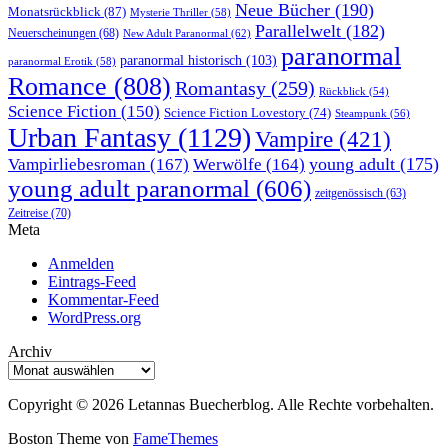
Neue Bücher
(190)
Monatsrückblick
(87)
Mysterie Thriller
(58)
Parallelwelt
(182)
Neuerscheinungen
(68)
New Adult Paranormal
(62)
paranormal
paranormal historisch
(103)
paranormal Erotik
(58)
Romance
(808)
Romantasy
(259)
Rückblick
(54)
Science Fiction
(150)
Science Fiction Lovestory
(74)
Steampunk
(56)
Urban Fantasy
(1129)
Vampire
(421)
young adult
(175)
Vampirliebesroman
(167)
Werwölfe
(164)
young adult paranormal
(606)
zeitgenössisch
(63)
Zeitreise
(70)
Meta
Anmelden
Eintrags-Feed
Kommentar-Feed
WordPress.org
Archiv
Archiv
Copyright © 2026 Letannas Buecherblog. Alle Rechte vorbehalten.
Boston Theme von
FameThemes