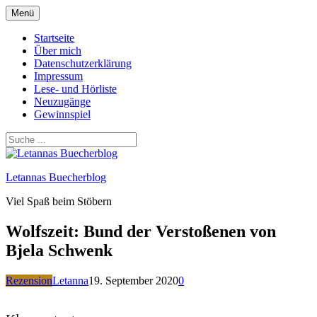
Zum
Menü
Inhalt
springen
Startseite
Über mich
Datenschutzerklärung
Impressum
Lese- und Hörliste
Neuzugänge
Gewinnspiel
Letannas Buecherblog
Viel Spaß beim Stöbern
Wolfszeit: Bund der Verstoßenen von
Bjela Schwenk
Rezension
Letanna
19. September 2020
0