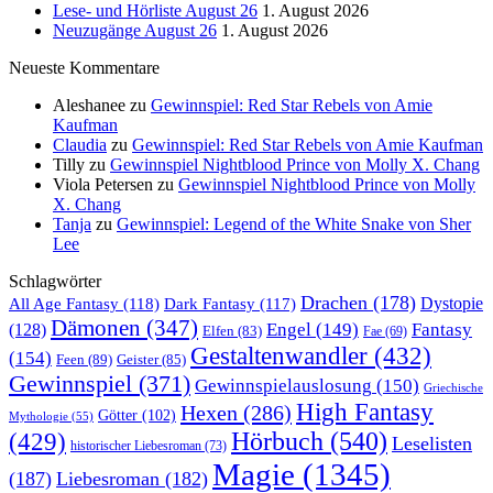
Lese- und Hörliste August 26
1. August 2026
Neuzugänge August 26
1. August 2026
Neueste Kommentare
Aleshanee
zu
Gewinnspiel: Red Star Rebels von Amie
Kaufman
Claudia
zu
Gewinnspiel: Red Star Rebels von Amie Kaufman
Tilly
zu
Gewinnspiel Nightblood Prince von Molly X. Chang
Viola Petersen
zu
Gewinnspiel Nightblood Prince von Molly
X. Chang
Tanja
zu
Gewinnspiel: Legend of the White Snake von Sher
Lee
Schlagwörter
Drachen
(178)
All Age Fantasy
(118)
Dystopie
Dark Fantasy
(117)
Dämonen
(347)
Engel
(149)
Fantasy
(128)
Elfen
(83)
Fae
(69)
Gestaltenwandler
(432)
(154)
Feen
(89)
Geister
(85)
Gewinnspiel
(371)
Gewinnspielauslosung
(150)
Griechische
High Fantasy
Hexen
(286)
Götter
(102)
Mythologie
(55)
Hörbuch
(540)
(429)
Leselisten
historischer Liebesroman
(73)
Magie
(1345)
(187)
Liebesroman
(182)