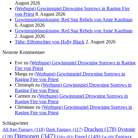
August 2026
(Werbung) Gewinnspiel Drowning Sorrows in Raging Fire
von Priest
8. August 2026
Gewinnspielauslosung: Red Star Rebels von Amie Kaufman
6. August 2026
Gewinnspielauslosung: Red Star Rebels von Amie Kaufman
2. August 2026
Tithe: Elfentochter von Holly Black
2. August 2026
Neueste Kommentare
Eve
zu
(Werbung) Gewinnspiel Drowning Sorrows in Raging
Fire von Priest
Marga
zu
(Werbung) Gewinnspiel Drowning Sorrows in
Raging Fire von Priest
Christoph
zu
(Werbung) Gewinnspiel Drowning Sorrows in
Raging Fire von Priest
Carmen
zu
(Werbung) Gewinnspiel Drowning Sorrows in
Raging Fire von Priest
Christiane
zu
(Werbung) Gewinnspiel Drowning Sorrows in
Raging Fire von Priest
Schlagwörter
Drachen
(178)
All Age Fantasy
(118)
Dystopie
Dark Fantasy
(117)
Dämonen
(347)
Engel
(149)
Fantasy
(128)
Elfen
(83)
Fae
(69)