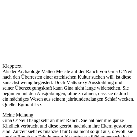
Klapptext:
Als der Archäologe Matteo Mecate auf der Ranch von Gina O’Neill
nach den Überresten einer aztekischen Kultur suchen will, ist diese
zunächst wenig begeistert. Doch Matts sexy Ausstrahlung und
seiner Überzeugungskraft kann Gina nicht lange widerstehen. Sie
beginnen mit den Ausgrabungen, ohne zu ahnen, dass sie dadurch
ein mächtiges Wesen aus seinem jahrhundertelangen Schlaf wecken.
Quelle: Egmont Lyx
Meine Meinung:
Gina O’Neill hängt sehr an ihrer Ranch. Sie hat hier ihre ganze
Kindheit verbracht und diese geerbt, nachdem ihre Eltern gestorben
sind. Zurzeit sieht es finanziell für Gina nicht so gut aus, obwohl sie
aus der Ranch ein Erholungsort für gestresste Städter gemacht hat.