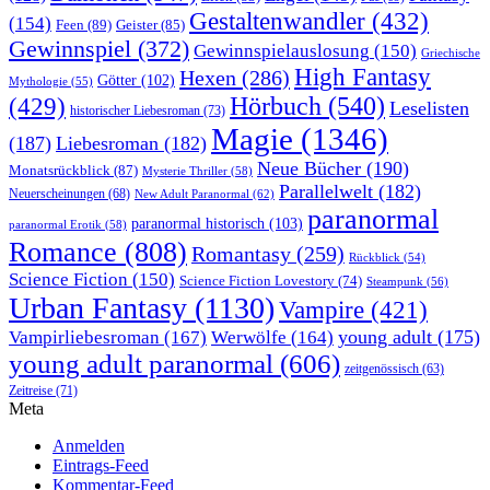
Gestaltenwandler
(432)
(154)
Feen
(89)
Geister
(85)
Gewinnspiel
(372)
Gewinnspielauslosung
(150)
Griechische
High Fantasy
Hexen
(286)
Götter
(102)
Mythologie
(55)
Hörbuch
(540)
(429)
Leselisten
historischer Liebesroman
(73)
Magie
(1346)
(187)
Liebesroman
(182)
Neue Bücher
(190)
Monatsrückblick
(87)
Mysterie Thriller
(58)
Parallelwelt
(182)
Neuerscheinungen
(68)
New Adult Paranormal
(62)
paranormal
paranormal historisch
(103)
paranormal Erotik
(58)
Romance
(808)
Romantasy
(259)
Rückblick
(54)
Science Fiction
(150)
Science Fiction Lovestory
(74)
Steampunk
(56)
Urban Fantasy
(1130)
Vampire
(421)
young adult
(175)
Vampirliebesroman
(167)
Werwölfe
(164)
young adult paranormal
(606)
zeitgenössisch
(63)
Zeitreise
(71)
Meta
Anmelden
Eintrags-Feed
Kommentar-Feed