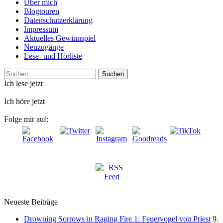
Über mich
Blogtouren
Datenschutzerklärung
Impressum
Aktuelles Gewinnspiel
Neuzugänge
Lese- und Hörliste
Suchen
nach:
Ich lese jetzt
Ich höre jetzt
Folge mir auf:
Neueste Beiträge
Drowning Sorrows in Raging Fire 1: Feuervogel von Priest
9.