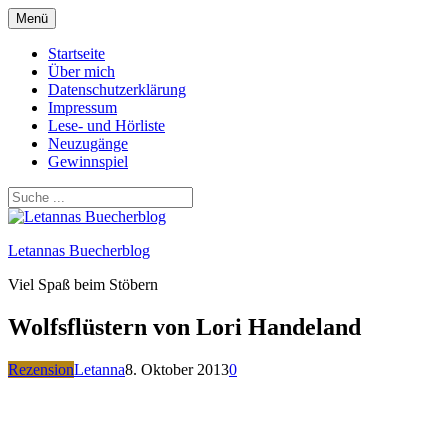
Zum
Menü
Inhalt
springen
Startseite
Über mich
Datenschutzerklärung
Impressum
Lese- und Hörliste
Neuzugänge
Gewinnspiel
Letannas Buecherblog
Viel Spaß beim Stöbern
Wolfsflüstern von Lori Handeland
Rezension
Letanna
8. Oktober 2013
0