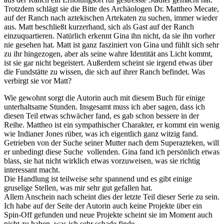
Trotzdem schlägt sie die Bitte des Archäologen Dr. Mattheo Mecate,
auf der Ranch nach aztekischen Artekaten zu suchen, immer wieder
aus. Matt beschließt kurzerhand, sich als Gast auf der Ranch
einzuquartieren. Natürlich erkennt Gina ihn nicht, da sie ihn vorher
nie gesehen hat. Matt ist ganz fasziniert von Gina und fühlt sich sehr
zu ihr hingezogen, aber als seine wahre Identität ans Licht kommt,
ist sie gar nicht begeistert. Außerdem scheint sie irgend etwas über
die Fundstätte zu wissen, die sich auf ihrer Ranch befindet. Was
verbirgt sie vor Matt?
Wie gewohnt sorgt die Autorin auch mit diesem Buch für einige
unterhaltsame Stunden. Insgesamt muss ich aber sagen, dass ich
diesen Teil etwas schwächer fand, es gab schon bessere in der
Reihe. Mattheo ist ein sympathischer Charakter, er kommt ein wenig
wie Indianer Jones rüber, was ich eigentlich ganz witzig fand.
Getrieben von der Suche seiner Mutter nach dem Superazteken, will
er unbedingt diese Suche vollenden. Gina fand ich persönlich etwas
blass, sie hat nicht wirklich etwas vorzuweisen, was sie richtig
interessant macht.
Die Handlung ist teilweise sehr spannend und es gibt einige
gruselige Stellen, was mir sehr gut gefallen hat.
Allem Anschein nach scheint dies der letzte Teil dieser Serie zu sein.
Ich habe auf der Seite der Autorin auch keine Projekte über ein
Spin-Off gefunden und neue Projekte scheint sie im Moment auch
nicht zu haben, was ich sehr schade finde.