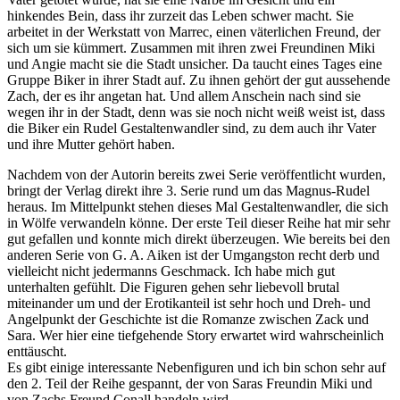
hinkendes Bein, dass ihr zurzeit das Leben schwer macht. Sie
arbeitet in der Werkstatt von Marrec, einen väterlichen Freund, der
sich um sie kümmert. Zusammen mit ihren zwei Freundinen Miki
und Angie macht sie die Stadt unsicher. Da taucht eines Tages eine
Gruppe Biker in ihrer Stadt auf. Zu ihnen gehört der gut aussehende
Zach, der es ihr angetan hat. Und allem Anschein nach sind sie
wegen ihr in der Stadt, denn was sie noch nicht weiß weist ist, dass
die Biker ein Rudel Gestaltenwandler sind, zu dem auch ihr Vater
und ihre Mutter gehört haben.
Nachdem von der Autorin bereits zwei Serie veröffentlicht wurden,
bringt der Verlag direkt ihre 3. Serie rund um das Magnus-Rudel
heraus. Im Mittelpunkt stehen dieses Mal Gestaltenwandler, die sich
in Wölfe verwandeln könne. Der erste Teil dieser Reihe hat mir sehr
gut gefallen und konnte mich direkt überzeugen. Wie bereits bei den
anderen Serie von G. A. Aiken ist der Umgangston recht derb und
vielleicht nicht jedermanns Geschmack. Ich habe mich gut
unterhalten gefühlt. Die Figuren gehen sehr liebevoll brutal
miteinander um und der Erotikanteil ist sehr hoch und Dreh- und
Angelpunkt der Geschichte ist die Romanze zwischen Zack und
Sara. Wer hier eine tiefgehende Story erwartet wird wahrscheinlich
enttäuscht.
Es gibt einige interessante Nebenfiguren und ich bin schon sehr auf
den 2. Teil der Reihe gespannt, der von Saras Freundin Miki und
von Zachs Freund Conall handeln wird.