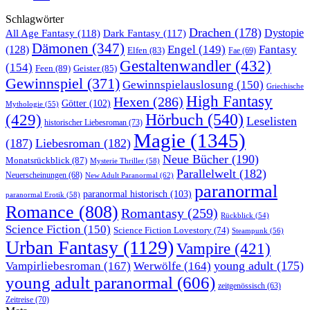
Schlagwörter
Drachen
(178)
All Age Fantasy
(118)
Dystopie
Dark Fantasy
(117)
Dämonen
(347)
Engel
(149)
Fantasy
(128)
Elfen
(83)
Fae
(69)
Gestaltenwandler
(432)
(154)
Feen
(89)
Geister
(85)
Gewinnspiel
(371)
Gewinnspielauslosung
(150)
Griechische
High Fantasy
Hexen
(286)
Götter
(102)
Mythologie
(55)
Hörbuch
(540)
(429)
Leselisten
historischer Liebesroman
(73)
Magie
(1345)
(187)
Liebesroman
(182)
Neue Bücher
(190)
Monatsrückblick
(87)
Mysterie Thriller
(58)
Parallelwelt
(182)
Neuerscheinungen
(68)
New Adult Paranormal
(62)
paranormal
paranormal historisch
(103)
paranormal Erotik
(58)
Romance
(808)
Romantasy
(259)
Rückblick
(54)
Science Fiction
(150)
Science Fiction Lovestory
(74)
Steampunk
(56)
Urban Fantasy
(1129)
Vampire
(421)
young adult
(175)
Vampirliebesroman
(167)
Werwölfe
(164)
young adult paranormal
(606)
zeitgenössisch
(63)
Zeitreise
(70)