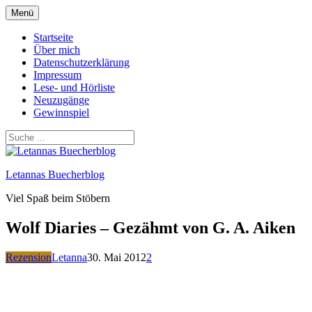
Zum
Menü
Inhalt
springen
Startseite
Über mich
Datenschutzerklärung
Impressum
Lese- und Hörliste
Neuzugänge
Gewinnspiel
Letannas Buecherblog
Viel Spaß beim Stöbern
Wolf Diaries – Gezähmt von G. A. Aiken
Rezension
Letanna
30. Mai 2012
2