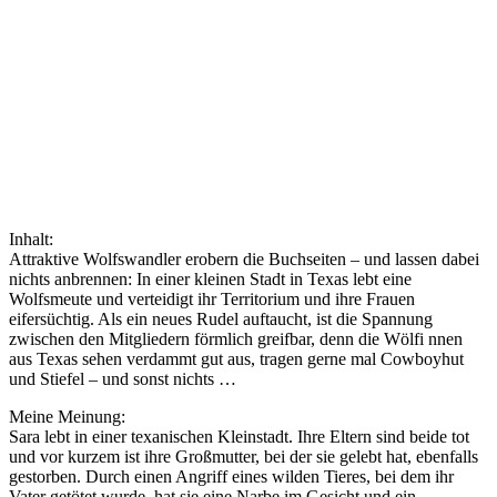
Inhalt:
Attraktive Wolfswandler erobern die Buchseiten – und lassen dabei
nichts anbrennen: In einer kleinen Stadt in Texas lebt eine
Wolfsmeute und verteidigt ihr Territorium und ihre Frauen
eifersüchtig. Als ein neues Rudel auftaucht, ist die Spannung
zwischen den Mitgliedern förmlich greifbar, denn die Wölfi nnen
aus Texas sehen verdammt gut aus, tragen gerne mal Cowboyhut
und Stiefel – und sonst nichts …
Meine Meinung:
Sara lebt in einer texanischen Kleinstadt. Ihre Eltern sind beide tot
und vor kurzem ist ihre Großmutter, bei der sie gelebt hat, ebenfalls
gestorben. Durch einen Angriff eines wilden Tieres, bei dem ihr
Vater getötet wurde, hat sie eine Narbe im Gesicht und ein