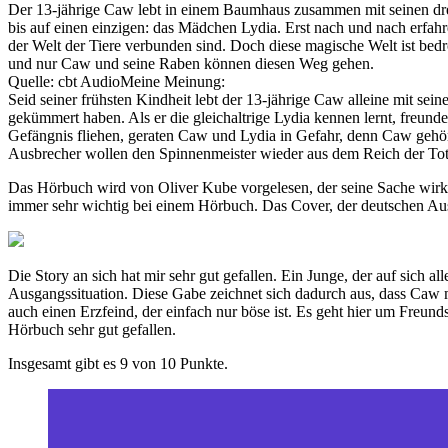
Der 13-jährige Caw lebt in einem Baumhaus zusammen mit seinen drei
bis auf einen einzigen: das Mädchen Lydia. Erst nach und nach erfa
der Welt der Tiere verbunden sind. Doch diese magische Welt ist bedr
und nur Caw und seine Raben können diesen Weg gehen.
Quelle: cbt AudioMeine Meinung:
Seid seiner frühsten Kindheit lebt der 13-jährige Caw alleine mit se
gekümmert haben. Als er die gleichaltrige Lydia kennen lernt, freund
Gefängnis fliehen, geraten Caw und Lydia in Gefahr, denn Caw gehö
Ausbrecher wollen den Spinnenmeister wieder aus dem Reich der Tot
Das Hörbuch wird von Oliver Kube vorgelesen, der seine Sache wirklic
immer sehr wichtig bei einem Hörbuch. Das Cover, der deutschen Ausga
Die Story an sich hat mir sehr gut gefallen. Ein Junge, der auf sich a
Ausgangssituation. Diese Gabe zeichnet sich dadurch aus, dass Caw m
auch einen Erzfeind, der einfach nur böse ist. Es geht hier um Freun
Hörbuch sehr gut gefallen.
Insgesamt gibt es 9 von 10 Punkte.