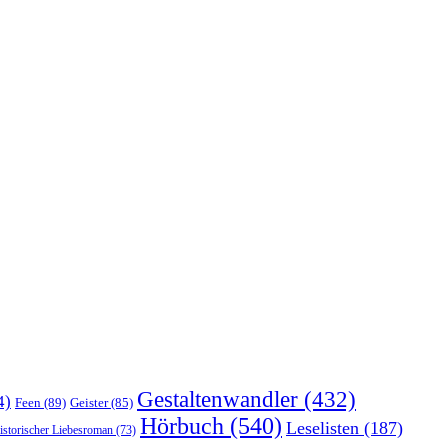
Gestaltenwandler
(432)
4)
Feen
(89)
Geister
(85)
Hörbuch
(540)
Leselisten
(187)
istorischer Liebesroman
(73)