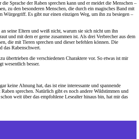
er die Sprache der Raben sprechen kann und er meidet die Menschen –
mmen, zu den besonderen Menschen, die durch ein magisches Band mit
em Würgegriff. Es gibt nur einen einzigen Weg, um ihn zu besiegen –
 an seine Eltern und weiß nicht, warum sie sich nicht um ihn
rtraut und mit dem er gerne zusammen ist. Als drei Verbrecher aus dem
n, die mit Tieren sprechen und dieser befehlen können. Die
nd das Rabenschwert.
zu übertrieben die verschiedenen Charaktere vor. So etwas ist mir
t wesentlich besser.
h gar keine Ahnung hat, das ist eine interessante und spannende
it Raben sprechen. Natürlich gibt es noch andere Wildstimmen und
schon weit über das empfohlene Lesealter hinaus bin, hat mir das