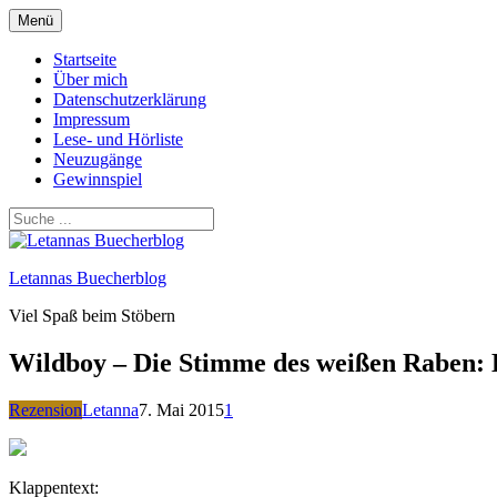
Zum
Menü
Inhalt
springen
Startseite
Über mich
Datenschutzerklärung
Impressum
Lese- und Hörliste
Neuzugänge
Gewinnspiel
Letannas Buecherblog
Viel Spaß beim Stöbern
Wildboy – Die Stimme des weißen Raben: 
Rezension
Letanna
7. Mai 2015
1
Klappentext: