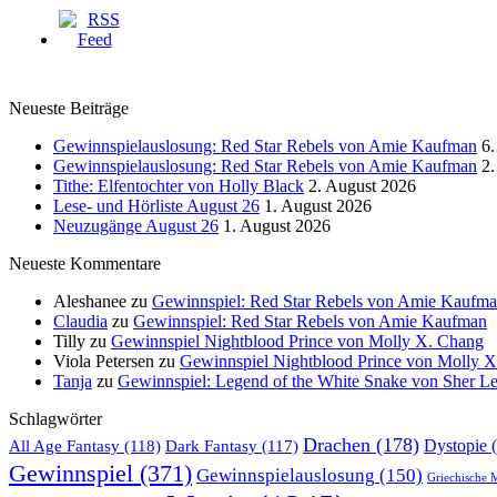
Neueste Beiträge
Gewinnspielauslosung: Red Star Rebels von Amie Kaufman
6.
Gewinnspielauslosung: Red Star Rebels von Amie Kaufman
2.
Tithe: Elfentochter von Holly Black
2. August 2026
Lese- und Hörliste August 26
1. August 2026
Neuzugänge August 26
1. August 2026
Neueste Kommentare
Aleshanee
zu
Gewinnspiel: Red Star Rebels von Amie Kaufm
Claudia
zu
Gewinnspiel: Red Star Rebels von Amie Kaufman
Tilly
zu
Gewinnspiel Nightblood Prince von Molly X. Chang
Viola Petersen
zu
Gewinnspiel Nightblood Prince von Molly 
Tanja
zu
Gewinnspiel: Legend of the White Snake von Sher L
Schlagwörter
Drachen
(178)
All Age Fantasy
(118)
Dystopie
(
Dark Fantasy
(117)
Gewinnspiel
(371)
Gewinnspielauslosung
(150)
Griechische 