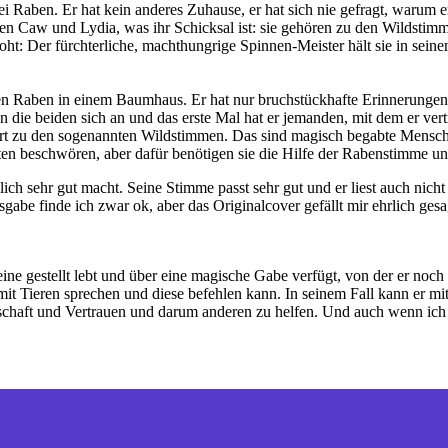
 Raben. Er hat kein anderes Zuhause, er hat sich nie gefragt, warum 
hren Caw und Lydia, was ihr Schicksal ist: sie gehören zu den Wildsti
oht: Der fürchterliche, machthungrige Spinnen-Meister hält sie in sein
inen Raben in einem Baumhaus. Er hat nur bruchstückhafte Erinnerungen
en die beiden sich an und das erste Mal hat er jemanden, mit dem er ve
rt zu den sogenannten Wildstimmen. Das sind magisch begabte Mensche
en beschwören, aber dafür benötigen sie die Hilfe der Rabenstimme u
h sehr gut macht. Seine Stimme passt sehr gut und er liest auch nicht 
be finde ich zwar ok, aber das Originalcover gefällt mir ehrlich gesag
lleine gestellt lebt und über eine magische Gabe verfügt, von der er noc
it Tieren sprechen und diese befehlen kann. In seinem Fall kann er m
dschaft und Vertrauen und darum anderen zu helfen. Und auch wenn ich 