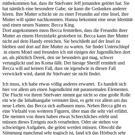
mitbekommen hat, dass ihr Stiefvater Jeff jemanden getötet hat. Sie
hat nämlich eine besondere Gabe, sie kann die Gedanken anderer
hören. Ihre Mutter schickt sie zu einer Freundin auf eine Insel, ihre
Mutter will später nachkommen. Hanna bekommt eine neue Identität
und einen neuen Namen: Becca King.
Dort angekommen muss Becca feststellen, dass die Freundin ihrer
Mutter an einem Herzinfarkt gestorben ist. Becca kann ihre Mutter
nicht auf dem Handy erreichen. Sie beschließt auf der Insel zu
bleiben und dort auf ihre Mutter zu warten. Sie findet Unterschlupf
in einem Motel und freunden ich mit einigen der Jugendlichen dort
an, als plötzlich Derek, den sie besonders gut mag, schwer
verunglückt und ins Koma fällt. Der hiesige Sheriff ermittelt und
Becca will auf keinen Fall, dass sie irgendwie in diesen Fall
verwickelt wird, damit ihr Stiefvater sie nicht findet.
Ich muss, ich habe etwas völlig anderes erwartet. Es handelt sich
hier vor allem um einen Jugendkrimi mit paranormalen Elementen.
Die Flucht vor ihrem Stiefvater nimmt gar nicht so eine große Rolle
ein wie die Inhaltsangabe vermutet lässt, es geht vor allem um das
neue Leben, das Becca sich aufbauen muss. Neben Becca gibt es
eine Vielzahl von weiteren Figuren, über man die sehr viel erfährt.
Die meisten von ihnen haben etwas Schreckliches erlebt und
müssen dieses Ereignis noch verarbeiten. Oder sie stehen vor
schwierigen Aufgaben, die gelöst werden müssen. Obwohl die
Stimmung manchmal sehr tragisch ist, fand ich das Hörbuch sehr