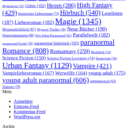
High Fantasy
Hexen
(286)
Götter
(102)
Mythologie
(55)
Hörbuch
(540)
(429)
Leselisten
historischer Liebesroman
(73)
Magie
(1345)
(187)
Liebesroman
(182)
Neue Bücher
(190)
Monatsrückblick
(87)
Mysterie Thriller
(58)
Parallelwelt
(182)
Neuerscheinungen
(68)
New Adult Paranormal
(62)
paranormal
paranormal historisch
(103)
paranormal Erotik
(58)
Romance
(808)
Romantasy
(259)
Rückblick
(54)
Science Fiction
(150)
Science Fiction Lovestory
(74)
Steampunk
(56)
Urban Fantasy
(1129)
Vampire
(421)
young adult
(175)
Vampirliebesroman
(167)
Werwölfe
(164)
young adult paranormal
(606)
zeitgenössisch
(63)
Zeitreise
(70)
Meta
Anmelden
Eintrags-Feed
Kommentar-Feed
WordPress.org
Archiv