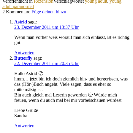
Veröffentlicht in
Rezension
Verschlagwortet
young adult
,
young
adult paranormal
2 Kommentare
Füge deinen hinzu
Astrid
sagt:
23. Dezember 2011 um 13:37 Uhr
Wenn man vorher weis worauf man sich einlässt, ist es richtig
gut.
Antworten
Butterfly
sagt:
22. Dezember 2011 um 20:35 Uhr
Hallo Astrid 🙂
hmm… jetzt bin ich doch ziemlich hin- und hergerissen, was
das (Hör-)Buch angeht. Viele sagen, dass es eher so
mittelmäßig ist.
Bin auch gleich mal Leserin geworden 🙂 Würde mich
freuen, wenn du auch mal bei mir vorbeischauen würdest.
Liebe Grüße
Sandra
Antworten