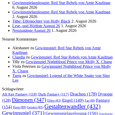
Gewinnspielauslosung: Red Star Rebels von Amie Kaufman
6. August 2026
Gewinnspielauslosung: Red Star Rebels von Amie Kaufman
2. August 2026
Tithe: Elfentochter von Holly Black
2. August 2026
Lese- und Hörliste August 26
1. August 2026
Neuzugänge August 26
1. August 2026
Neueste Kommentare
Aleshanee
zu
Gewinnspiel: Red Star Rebels von Amie
Kaufman
Claudia
zu
Gewinnspiel: Red Star Rebels von Amie Kaufman
Tilly
zu
Gewinnspiel Nightblood Prince von Molly X. Chang
Viola Petersen
zu
Gewinnspiel Nightblood Prince von Molly
X. Chang
Tanja
zu
Gewinnspiel: Legend of the White Snake von Sher
Lee
Schlagwörter
Drachen
(178)
All Age Fantasy
(118)
Dystopie
Dark Fantasy
(117)
Dämonen
(347)
Engel
(149)
Fantasy
(128)
Elfen
(83)
Fae
(69)
Gestaltenwandler
(432)
(154)
Feen
(89)
Geister
(85)
Gewinnspiel
(371)
Gewinnspielauslosung
(150)
Griechische