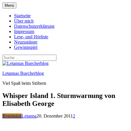
Zum
Menü
Inhalt
springen
Startseite
Über mich
Datenschutzerklärung
Impressum
Lese- und Hörliste
Neuzugänge
Gewinnspiel
Letannas Buecherblog
Viel Spaß beim Stöbern
Whisper Island 1. Sturmwarnung von
Elisabeth George
Rezension
Letanna
20. Dezember 2011
2