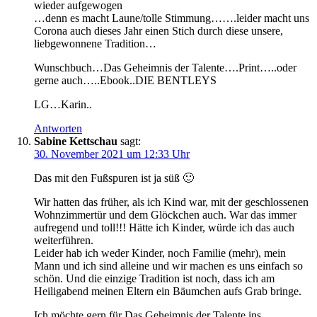
wieder aufgewogen
…denn es macht Laune/tolle Stimmung…….leider macht uns
Corona auch dieses Jahr einen Stich durch diese unsere,
liebgewonnene Tradition…
Wunschbuch…Das Geheimnis der Talente….Print…..oder
gerne auch…..Ebook..DIE BENTLEYS
LG…Karin..
Antworten
Sabine Kettschau
sagt:
30. November 2021 um 12:33 Uhr
Das mit den Fußspuren ist ja süß 🙂
Wir hatten das früher, als ich Kind war, mit der geschlossenen
Wohnzimmertür und dem Glöckchen auch. War das immer
aufregend und toll!!! Hätte ich Kinder, würde ich das auch
weiterführen.
Leider hab ich weder Kinder, noch Familie (mehr), mein
Mann und ich sind alleine und wir machen es uns einfach so
schön. Und die einzige Tradition ist noch, dass ich am
Heiligabend meinen Eltern ein Bäumchen aufs Grab bringe.
Ich möchte gern für Das Geheimnis der Talente ins