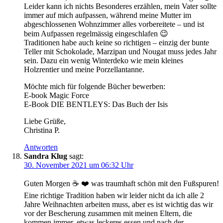
Leider kann ich nichts Besonderes erzählen, mein Vater sollte
immer auf mich aufpassen, während meine Mutter im
abgeschlossenen Wohnzimmer alles vorbereitete – und ist
beim Aufpassen regelmässig eingeschlafen 😉
Traditionen habe auch keine so richtigen – einzig der bunte
Teller mit Schokolade, Marzipan und Nougat muss jedes Jahr
sein. Dazu ein wenig Winterdeko wie mein kleines
Holzrentier und meine Porzellantanne.
Möchte mich für folgende Bücher bewerben:
E-book Magic Force
E-Book DIE BENTLEYS: Das Buch der Isis
Liebe Grüße,
Christina P.
Antworten
Sandra Klug
sagt:
30. November 2021 um 06:32 Uhr
Guten Morgen ☕ ❤️ was traumhaft schön mit den Fußspuren!
Eine richtige Tradition haben wir leider nicht da ich alle 2
Jahre Weihnachten arbeiten muss, aber es ist wichtig das wir
vor der Bescherung zusammen mit meinen Eltern, die
kommen immer, etwas leckeres essen und nach der