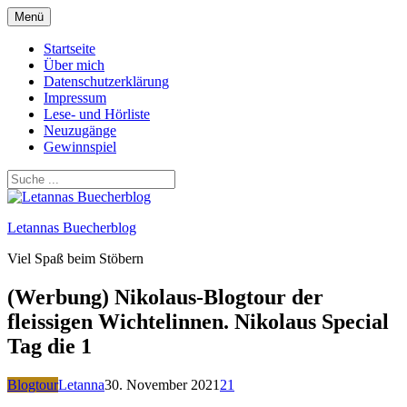
Zum
Menü
Inhalt
springen
Startseite
Über mich
Datenschutzerklärung
Impressum
Lese- und Hörliste
Neuzugänge
Gewinnspiel
Letannas Buecherblog
Viel Spaß beim Stöbern
(Werbung) Nikolaus-Blogtour der
fleissigen Wichtelinnen. Nikolaus Special
Tag die 1
Blogtour
Letanna
30. November 2021
21