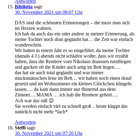
Antworten
Bibilotta
sagt:
30. November 2021 um 08:07 Uhr
DAS sind die schönsten Erinnerungen – die muss man sich
im Herzen wahren.
Ich hab da auch das ein oder andere in meiner Erinnerung, als
meine Tochter noch dran geglaubt hat… die Zeit war einfach
wunderschön.
Wir hatten in einem Jahr es so eingeführt, da meine Tochter
(damals 4 J.) abends nicht schlafen wollte, dass wir erzählt
haben, dass die Rentiere vom Nikolaus draussen rumfliegen
und gucken ob die Kinder auch artig im Bett liegen….
das hat sie auch total geglaubt und war immer
mucksmäuschen leise im Bett… wir haben noch einen drauf
gesetzt und im Wohnzimmer ein kleines Glöckchen klingeln
lassen…. da kam dann immer nur flüsternd aus dem
Zimmer… MAMA … ich hab die Rentiere gehört….
Ach war das süß 😉
Sie werden einfach viel zu schnell groß .. heute klappt das
natürlich nicht mehr *lach*
Antworten
Steffi
sagt:
30. November 2021 um 07:26 Uhr