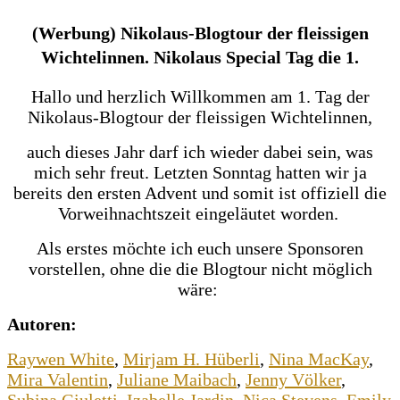
(Werbung) Nikolaus-Blogtour der fleissigen
Wichtelinnen. Nikolaus Special Tag die 1.
Hallo und herzlich Willkommen am 1. Tag der
Nikolaus-Blogtour der fleissigen Wichtelinnen,
auch dieses Jahr darf ich wieder dabei sein, was
mich sehr freut. Letzten Sonntag hatten wir ja
bereits den ersten Advent und somit ist offiziell die
Vorweihnachtszeit eingeläutet worden.
Als erstes möchte ich euch unsere Sponsoren
vorstellen, ohne die die Blogtour nicht möglich
wäre:
Autoren:
Raywen White
,
Mirjam H. Hüberli
,
Nina MacKay
,
Mira Valentin
,
Juliane Maibach
,
Jenny Völker
,
Subina Giuletti
,
Izabelle Jardin
,
Nica Stevens
,
Emily