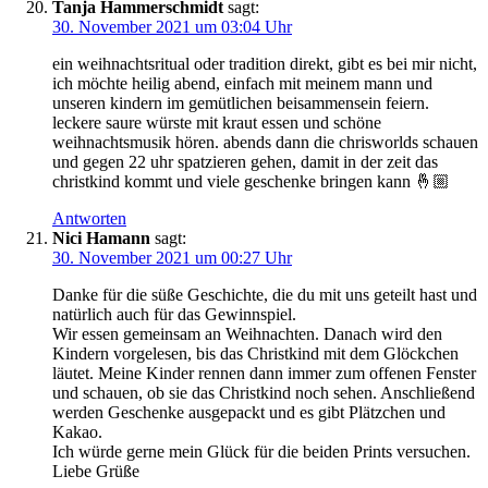
Tanja Hammerschmidt
sagt:
30. November 2021 um 03:04 Uhr
ein weihnachtsritual oder tradition direkt, gibt es bei mir nicht,
ich möchte heilig abend, einfach mit meinem mann und
unseren kindern im gemütlichen beisammensein feiern.
leckere saure würste mit kraut essen und schöne
weihnachtsmusik hören. abends dann die chrisworlds schauen
und gegen 22 uhr spatzieren gehen, damit in der zeit das
christkind kommt und viele geschenke bringen kann 🤞🏼
Antworten
Nici Hamann
sagt:
30. November 2021 um 00:27 Uhr
Danke für die süße Geschichte, die du mit uns geteilt hast und
natürlich auch für das Gewinnspiel.
Wir essen gemeinsam an Weihnachten. Danach wird den
Kindern vorgelesen, bis das Christkind mit dem Glöckchen
läutet. Meine Kinder rennen dann immer zum offenen Fenster
und schauen, ob sie das Christkind noch sehen. Anschließend
werden Geschenke ausgepackt und es gibt Plätzchen und
Kakao.
Ich würde gerne mein Glück für die beiden Prints versuchen.
Liebe Grüße