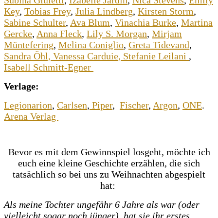
Key
,
Tobias Frey
,
Julia Lindberg
,
Kirsten Storm
,
Sabine Schulter
,
Ava Blum
,
Vinachia Burke
,
Martina
Gercke
,
Anna Fleck
,
Lily S. Morgan
,
Mirjam
Müntefering
,
Melina Coniglio
,
Greta Tidevand
,
Sandra Öhl,
Vanessa Carduie,
Stefanie Leilani
,
Isabell Schmitt-Egner
Verlage:
Legionarion
,
Carlsen
,
Piper
,
Fischer
,
Argon
,
ONE
.
Arena Verlag
Bevor es mit dem Gewinnspiel losgeht, möchte ich
euch eine kleine Geschichte erzählen, die sich
tatsächlich so bei uns zu Weihnachten abgespielt
hat:
Als meine Tochter ungefähr 6 Jahre als war (oder
vielleicht sogar noch jünger) hat sie ihr erstes