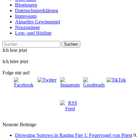
Blogtouren
Datenschutzerklärung
Impressum
Aktuelles Gewinnspiel
Neuzugänge
Lese- und Hörliste
Suchen
nach:
Ich lese jetzt
Ich höre jetzt
Folge mir auf:
Neueste Beiträge
Drowning Sorrows in Raging Fire 1: Feuervogel von Priest
9.