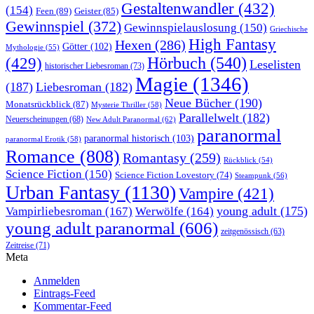
Gestaltenwandler
(432)
(154)
Feen
(89)
Geister
(85)
Gewinnspiel
(372)
Gewinnspielauslosung
(150)
Griechische
High Fantasy
Hexen
(286)
Götter
(102)
Mythologie
(55)
Hörbuch
(540)
(429)
Leselisten
historischer Liebesroman
(73)
Magie
(1346)
(187)
Liebesroman
(182)
Neue Bücher
(190)
Monatsrückblick
(87)
Mysterie Thriller
(58)
Parallelwelt
(182)
Neuerscheinungen
(68)
New Adult Paranormal
(62)
paranormal
paranormal historisch
(103)
paranormal Erotik
(58)
Romance
(808)
Romantasy
(259)
Rückblick
(54)
Science Fiction
(150)
Science Fiction Lovestory
(74)
Steampunk
(56)
Urban Fantasy
(1130)
Vampire
(421)
young adult
(175)
Vampirliebesroman
(167)
Werwölfe
(164)
young adult paranormal
(606)
zeitgenössisch
(63)
Zeitreise
(71)
Meta
Anmelden
Eintrags-Feed
Kommentar-Feed