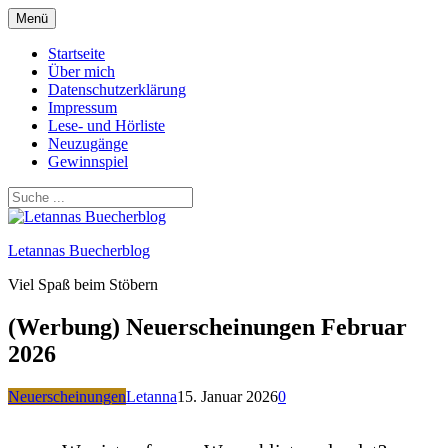
Zum
Menü
Inhalt
springen
Startseite
Über mich
Datenschutzerklärung
Impressum
Lese- und Hörliste
Neuzugänge
Gewinnspiel
Letannas Buecherblog
Viel Spaß beim Stöbern
(Werbung) Neuerscheinungen Februar
2026
Neuerscheinungen
Letanna
15. Januar 2026
0