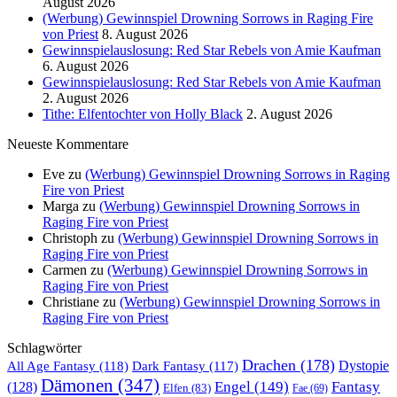
August 2026
(Werbung) Gewinnspiel Drowning Sorrows in Raging Fire
von Priest
8. August 2026
Gewinnspielauslosung: Red Star Rebels von Amie Kaufman
6. August 2026
Gewinnspielauslosung: Red Star Rebels von Amie Kaufman
2. August 2026
Tithe: Elfentochter von Holly Black
2. August 2026
Neueste Kommentare
Eve
zu
(Werbung) Gewinnspiel Drowning Sorrows in Raging
Fire von Priest
Marga
zu
(Werbung) Gewinnspiel Drowning Sorrows in
Raging Fire von Priest
Christoph
zu
(Werbung) Gewinnspiel Drowning Sorrows in
Raging Fire von Priest
Carmen
zu
(Werbung) Gewinnspiel Drowning Sorrows in
Raging Fire von Priest
Christiane
zu
(Werbung) Gewinnspiel Drowning Sorrows in
Raging Fire von Priest
Schlagwörter
Drachen
(178)
All Age Fantasy
(118)
Dystopie
Dark Fantasy
(117)
Dämonen
(347)
Engel
(149)
Fantasy
(128)
Elfen
(83)
Fae
(69)