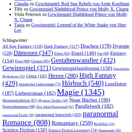
Claudia
zu
Gewinnspiel: Red Star Rebels von Amie Kaufman
Tilly
zu
Gewinnspiel Nightblood Prince von Molly X. Chang
Viola Petersen
zu
Gewinnspiel Nightblood Prince von Molly
X. Chang
Tanja
zu
Gewinnspiel: Legend of the White Snake von Sher
Lee
Schlagwörter
Drachen
(178)
All Age Fantasy
(118)
Dystopie
Dark Fantasy
(117)
Dämonen
(347)
Engel
(149)
Fantasy
(128)
Elfen
(83)
Fae
(69)
Gestaltenwandler
(432)
(154)
Feen
(89)
Geister
(85)
Gewinnspiel
(371)
Gewinnspielauslosung
(150)
Griechische
High Fantasy
Hexen
(286)
Götter
(102)
Mythologie
(55)
Hörbuch
(540)
(429)
Leselisten
historischer Liebesroman
(73)
Magie
(1345)
(187)
Liebesroman
(182)
Neue Bücher
(190)
Monatsrückblick
(87)
Mysterie Thriller
(58)
Parallelwelt
(182)
Neuerscheinungen
(68)
New Adult Paranormal
(62)
paranormal
paranormal historisch
(103)
paranormal Erotik
(58)
Romance
(808)
Romantasy
(259)
Rückblick
(54)
Science Fiction
(150)
Science Fiction Lovestory
(74)
Steampunk
(56)