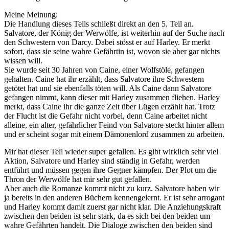
Meine Meinung:
Die Handlung dieses Teils schließt direkt an den 5. Teil an.
Salvatore, der König der Werwölfe, ist weiterhin auf der Suche nach
den Schwestern von Darcy. Dabei stösst er auf Harley. Er merkt
sofort, dass sie seine wahre Gefährtin ist, wovon sie aber gar nichts
wissen will.
Sie wurde seit 30 Jahren von Caine, einer Wolfstöle, gefangen
gehalten. Caine hat ihr erzählt, dass Salvatore ihre Schwestern
getötet hat und sie ebenfalls töten will. Als Caine dann Salvatore
gefangen nimmt, kann dieser mit Harley zusammen fliehen. Harley
merkt, dass Caine ihr die ganze Zeit über Lügen erzählt hat. Trotz
der Flucht ist die Gefahr nicht vorbei, denn Caine arbeitet nicht
alleine, ein alter, gefährlicher Feind von Salvatore steckt hinter allem
und er scheint sogar mit einem Dämonenlord zusammen zu arbeiten.
Mir hat dieser Teil wieder super gefallen. Es gibt wirklich sehr viel
Aktion, Salvatore und Harley sind ständig in Gefahr, werden
entführt und müssen gegen ihre Gegner kämpfen. Der Plot um die
Thron der Werwölfe hat mir sehr gut gefallen.
Aber auch die Romanze kommt nicht zu kurz. Salvatore haben wir
ja bereits in den anderen Büchern kennengelernt. Er ist sehr arrogant
und Harley kommt damit zuerst gar nicht klar. Die Anziehungskraft
zwischen den beiden ist sehr stark, da es sich bei den beiden um
wahre Gefährten handelt. Die Dialoge zwischen den beiden sind