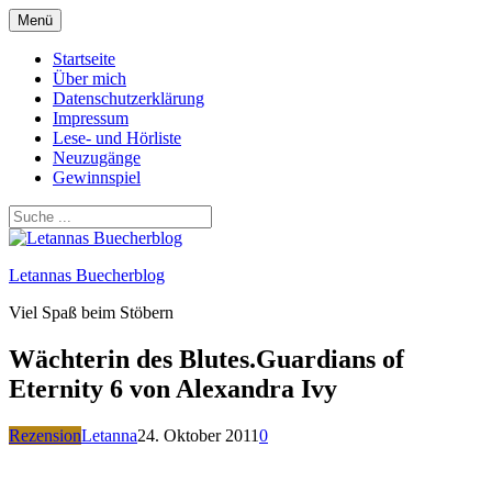
Zum
Menü
Inhalt
springen
Startseite
Über mich
Datenschutzerklärung
Impressum
Lese- und Hörliste
Neuzugänge
Gewinnspiel
Letannas Buecherblog
Viel Spaß beim Stöbern
Wächterin des Blutes.Guardians of
Eternity 6 von Alexandra Ivy
Rezension
Letanna
24. Oktober 2011
0