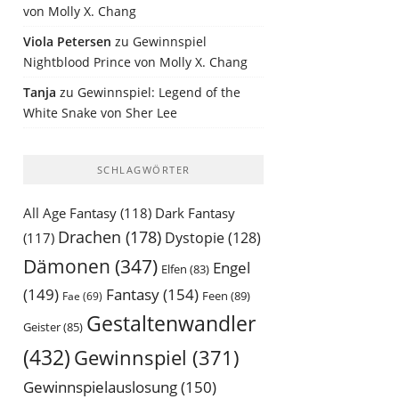
von Molly X. Chang
Viola Petersen
zu
Gewinnspiel
Nightblood Prince von Molly X. Chang
Tanja
zu
Gewinnspiel: Legend of the
White Snake von Sher Lee
SCHLAGWÖRTER
All Age Fantasy
(118)
Dark Fantasy
Drachen
(178)
Dystopie
(128)
(117)
Dämonen
(347)
Engel
Elfen
(83)
(149)
Fantasy
(154)
Feen
(89)
Fae
(69)
Gestaltenwandler
Geister
(85)
(432)
Gewinnspiel
(371)
Gewinnspielauslosung
(150)