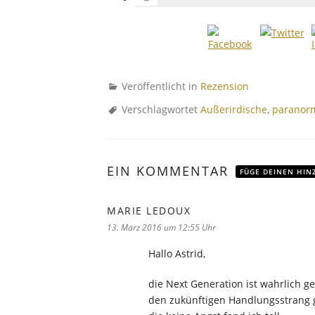
Veröffentlicht in
Rezension
Verschlagwortet
Außerirdische
,
paranor
EIN KOMMENTAR
FÜGE DEINEN HIN
MARIE LEDOUX
sagt:
13. März 2016 um 12:55 Uhr
Hallo Astrid,
die Next Generation ist wahrlich 
den zukünftigen Handlungsstrang ge