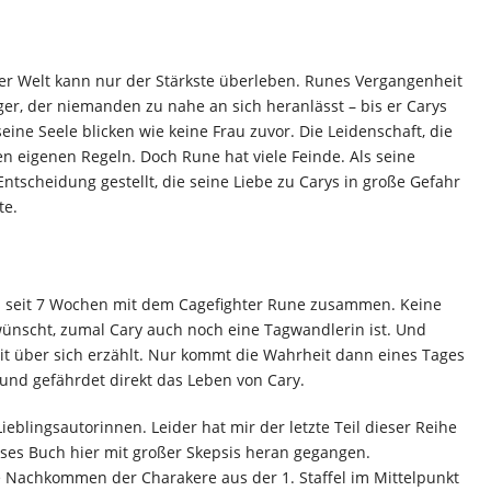
iner Welt kann nur der Stärkste überleben. Runes Vergangenheit
er, der niemanden zu nahe an sich heranlässt – bis er Carys
eine Seele blicken wie keine Frau zuvor. Die Leidenschaft, die
en eigenen Regeln. Doch Rune hat viele Feinde. Als seine
Entscheidung gestellt, die seine Liebe zu Carys in große Gefahr
te.
its seit 7 Wochen mit dem Cagefighter Rune zusammen. Keine
wünscht, zumal Cary auch noch eine Tagwandlerin ist. Und
it über sich erzählt. Nur kommt die Wahrheit dann eines Tages
nd gefährdet direkt das Leben von Cary.
ieblingsautorinnen. Leider hat mir der letzte Teil dieser Reihe
ieses Buch hier mit großer Skepsis heran gegangen.
ie Nachkommen der Charakere aus der 1. Staffel im Mittelpunkt