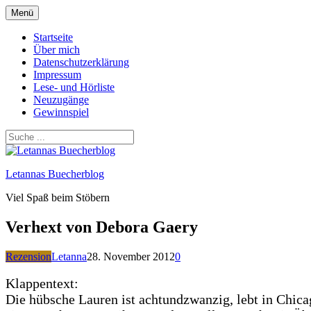
Zum
Menü
Inhalt
springen
Startseite
Über mich
Datenschutzerklärung
Impressum
Lese- und Hörliste
Neuzugänge
Gewinnspiel
Letannas Buecherblog
Viel Spaß beim Stöbern
Verhext von Debora Gaery
Rezension
Letanna
28. November 2012
0
Klappentext:
Die hübsche Lauren ist achtundzwanzig, lebt in Chica