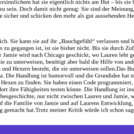
rsinnlichem hat sie eigentlich nichts am Hut – bis sie
u sein. Doch damit nicht genug: Sie sind der Meinung, 
che sicher und schicken den mehr als gut aussehenden
ich. Sie kann sie auf ihr „Bauchgefühl“ verlassen und
 zu gegangen ist, ist sie bisher nicht. Bis sie durch Zu
r Jamie wird nach Chicago geschickt, wo Lauren lebt ges
ie zu unterweisen, benötigt aber bald die Hilfe von an
 und Hexern besteht, die sie unterweisen sollen.
Das Bu
. Die Handlung ist humorvoll und die Grundidee hat mi
Hexen zu finden. Sie haben einen Code programmiert, d
t ihre Fähigkeiten testen könne. Die Handlung ist ins
ebesgeschichte, nur nicht zwischen Lauren und Jamie, w
uf die Familie von Jamie und auf Laurens Entwicklung,
g gemacht hat.
Trotz meiner Kritik würde ich schon sage