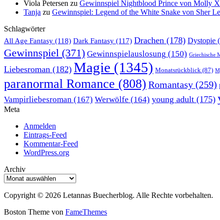
Viola Petersen
zu
Gewinnspiel Nightblood Prince von Molly 
Tanja
zu
Gewinnspiel: Legend of the White Snake von Sher L
Schlagwörter
Drachen
(178)
All Age Fantasy
(118)
Dystopie
(
Dark Fantasy
(117)
Gewinnspiel
(371)
Gewinnspielauslosung
(150)
Griechische 
Magie
(1345)
Liebesroman
(182)
Monatsrückblick
(87)
My
paranormal Romance
(808)
Romantasy
(259)
young adult
(175)
Vampirliebesroman
(167)
Werwölfe
(164)
Meta
Anmelden
Eintrags-Feed
Kommentar-Feed
WordPress.org
Archiv
Archiv
Copyright © 2026 Letannas Buecherblog. Alle Rechte vorbehalten.
Boston Theme von
FameThemes