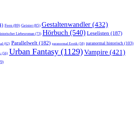
Gestaltenwandler
(432)
4)
Feen
(89)
Geister
(85)
Hörbuch
(540)
Leselisten
(187)
istorischer Liebesroman
(73)
Parallelwelt
(182)
paranormal historisch
(103)
al
(62)
paranormal Erotik
(58)
Urban Fantasy
(1129)
Vampire
(421)
k
(56)
70)