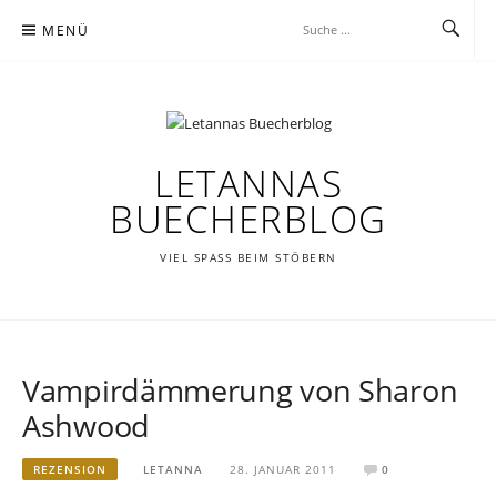
Zum
MENÜ
Inhalt
springen
LETANNAS
BUECHERBLOG
VIEL SPASS BEIM STÖBERN
Vampirdämmerung von Sharon
Ashwood
REZENSION
LETANNA
28. JANUAR 2011
0