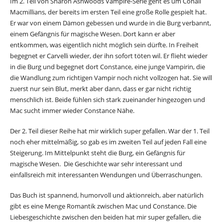
Im 2. Teil von Sharon Ashwoods Vampire-Serie geht es um Conall
Macmillians, der bereits im ersten Teil eine große Rolle gespielt hat.
Er war von einem Dämon gebessen und wurde in die Burg verbannt,
einem Gefängnis für magische Wesen. Dort kann er aber
entkommen, was eigentlich nicht möglich sein dürfte. In Freiheit
begegnet er Carvelli wieder, der ihn sofort töten wil. Er flieht wieder
in die Burg und begegnet dort Constance, eine junge Vampirin, die
die Wandlung zum richtigen Vampir noch nicht vollzogen hat. Sie will
zuerst nur sein Blut, merkt aber dann, dass er gar nicht richtig
menschlich ist. Beide fühlen sich stark zueinander hingezogen und
Mac sucht immer wieder Constance Nähe.
Der 2. Teil dieser Reihe hat mir wirklich super gefallen. War der 1. Teil
noch eher mittelmäßig, so gab es im zweiten Teil auf jeden Fall eine
Steigerung. Im Mittelpunkt steht die Burg, ein Gefängnis für
magische Wesen. Die Geschichte war sehr interessant und
einfallsreich mit interessanten Wendungen und Überraschungen.
Das Buch ist spannend, humorvoll und aktionreich, aber natürlich
gibt es eine Menge Romantik zwischen Mac und Constance. Die
Liebesgeschichte zwischen den beiden hat mir super gefallen, die