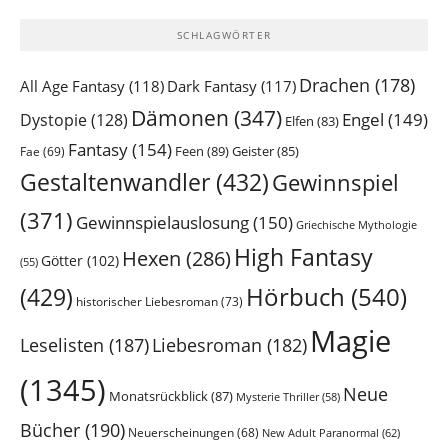
SCHLAGWÖRTER
Drachen
(178)
All Age Fantasy
(118)
Dark Fantasy
(117)
Dämonen
(347)
Engel
(149)
Dystopie
(128)
Elfen
(83)
Fantasy
(154)
Feen
(89)
Geister
(85)
Fae
(69)
Gestaltenwandler
(432)
Gewinnspiel
(371)
Gewinnspielauslosung
(150)
Griechische Mythologie
High Fantasy
Hexen
(286)
Götter
(102)
(55)
Hörbuch
(540)
(429)
historischer Liebesroman
(73)
Magie
Leselisten
(187)
Liebesroman
(182)
(1345)
Neue
Monatsrückblick
(87)
Mysterie Thriller
(58)
Bücher
(190)
Neuerscheinungen
(68)
New Adult Paranormal
(62)