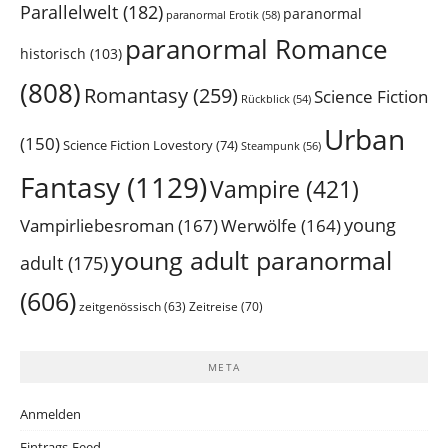
Parallelwelt
(182)
paranormal
paranormal Erotik
(58)
paranormal Romance
historisch
(103)
(808)
Romantasy
(259)
Science Fiction
Rückblick
(54)
Urban
(150)
Science Fiction Lovestory
(74)
Steampunk
(56)
Fantasy
(1129)
Vampire
(421)
young
Vampirliebesroman
(167)
Werwölfe
(164)
young adult paranormal
adult
(175)
(606)
Zeitreise
(70)
zeitgenössisch
(63)
META
Anmelden
Eintrags-Feed