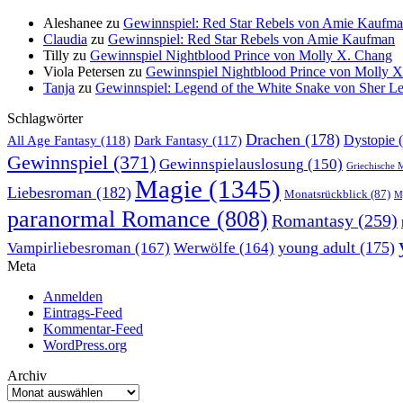
Aleshanee
zu
Gewinnspiel: Red Star Rebels von Amie Kaufm
Claudia
zu
Gewinnspiel: Red Star Rebels von Amie Kaufman
Tilly
zu
Gewinnspiel Nightblood Prince von Molly X. Chang
Viola Petersen
zu
Gewinnspiel Nightblood Prince von Molly 
Tanja
zu
Gewinnspiel: Legend of the White Snake von Sher L
Schlagwörter
Drachen
(178)
All Age Fantasy
(118)
Dystopie
(
Dark Fantasy
(117)
Gewinnspiel
(371)
Gewinnspielauslosung
(150)
Griechische 
Magie
(1345)
Liebesroman
(182)
Monatsrückblick
(87)
My
paranormal Romance
(808)
Romantasy
(259)
young adult
(175)
Vampirliebesroman
(167)
Werwölfe
(164)
Meta
Anmelden
Eintrags-Feed
Kommentar-Feed
WordPress.org
Archiv
Archiv