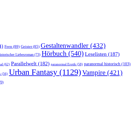
Gestaltenwandler
(432)
4)
Feen
(89)
Geister
(85)
Hörbuch
(540)
Leselisten
(187)
istorischer Liebesroman
(73)
Parallelwelt
(182)
paranormal historisch
(103)
al
(62)
paranormal Erotik
(58)
Urban Fantasy
(1129)
Vampire
(421)
k
(56)
70)