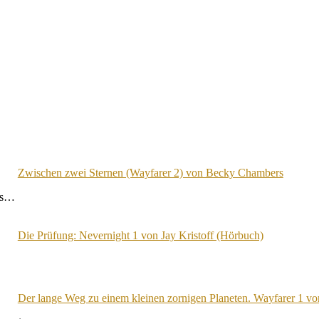
Zwischen zwei Sternen (Wayfarer 2) von Becky Chambers
Als…
Die Prüfung: Nevernight 1 von Jay Kristoff (Hörbuch)
Der lange Weg zu einem kleinen zornigen Planeten. Wayfarer 1 