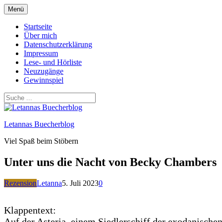
Zum
Menü
Inhalt
springen
Startseite
Über mich
Datenschutzerklärung
Impressum
Lese- und Hörliste
Neuzugänge
Gewinnspiel
Letannas Buecherblog
Viel Spaß beim Stöbern
Unter uns die Nacht von Becky Chambers
Rezension
Letanna
5. Juli 2023
0
Klappentext:
Auf der Asteria, einem Siedlerschiff der exodanischen 