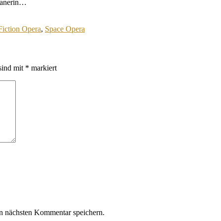
ianerin…
Fiction Opera
,
Space Opera
sind mit
*
markiert
n nächsten Kommentar speichern.