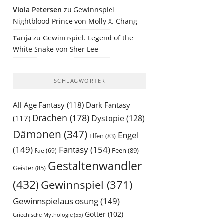
Viola Petersen
zu
Gewinnspiel
Nightblood Prince von Molly X. Chang
Tanja
zu
Gewinnspiel: Legend of the
White Snake von Sher Lee
SCHLAGWÖRTER
All Age Fantasy
(118)
Dark Fantasy
Drachen
(178)
Dystopie
(128)
(117)
Dämonen
(347)
Engel
Elfen
(83)
(149)
Fantasy
(154)
Feen
(89)
Fae
(69)
Gestaltenwandler
Geister
(85)
(432)
Gewinnspiel
(371)
Gewinnspielauslosung
(149)
Götter
(102)
Griechische Mythologie
(55)