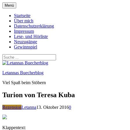
Zum
Menü
Inhalt
springen
Startseite
Über mich
Datenschutzerklärung
Impressum
Lese- und Hörliste
Neuzugänge
Gewinnspiel
Letannas Buecherblog
Viel Spaß beim Stöbern
Turion von Teresa Kuba
Rezension
Letanna
13. Oktober 2016
0
Klappentext: