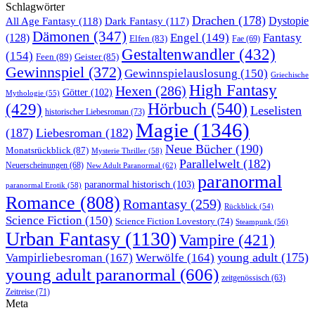
Schlagwörter
Drachen
(178)
All Age Fantasy
(118)
Dystopie
Dark Fantasy
(117)
Dämonen
(347)
Engel
(149)
Fantasy
(128)
Elfen
(83)
Fae
(69)
Gestaltenwandler
(432)
(154)
Feen
(89)
Geister
(85)
Gewinnspiel
(372)
Gewinnspielauslosung
(150)
Griechische
High Fantasy
Hexen
(286)
Götter
(102)
Mythologie
(55)
Hörbuch
(540)
(429)
Leselisten
historischer Liebesroman
(73)
Magie
(1346)
(187)
Liebesroman
(182)
Neue Bücher
(190)
Monatsrückblick
(87)
Mysterie Thriller
(58)
Parallelwelt
(182)
Neuerscheinungen
(68)
New Adult Paranormal
(62)
paranormal
paranormal historisch
(103)
paranormal Erotik
(58)
Romance
(808)
Romantasy
(259)
Rückblick
(54)
Science Fiction
(150)
Science Fiction Lovestory
(74)
Steampunk
(56)
Urban Fantasy
(1130)
Vampire
(421)
young adult
(175)
Vampirliebesroman
(167)
Werwölfe
(164)
young adult paranormal
(606)
zeitgenössisch
(63)
Zeitreise
(71)
Meta