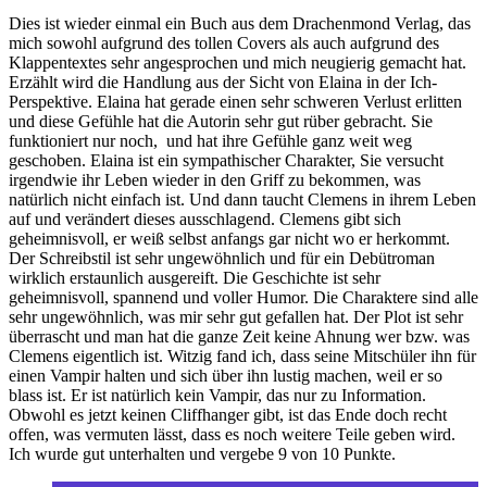
Dies ist wieder einmal ein Buch aus dem Drachenmond Verlag, das
mich sowohl aufgrund des tollen Covers als auch aufgrund des
Klappentextes sehr angesprochen und mich neugierig gemacht hat.
Erzählt wird die Handlung aus der Sicht von Elaina in der Ich-
Perspektive. Elaina hat gerade einen sehr schweren Verlust erlitten
und diese Gefühle hat die Autorin sehr gut rüber gebracht. Sie
funktioniert nur noch, und hat ihre Gefühle ganz weit weg
geschoben. Elaina ist ein sympathischer Charakter, Sie versucht
irgendwie ihr Leben wieder in den Griff zu bekommen, was
natürlich nicht einfach ist. Und dann taucht Clemens in ihrem Leben
auf und verändert dieses ausschlagend. Clemens gibt sich
geheimnisvoll, er weiß selbst anfangs gar nicht wo er herkommt.
Der Schreibstil ist sehr ungewöhnlich und für ein Debütroman
wirklich erstaunlich ausgereift. Die Geschichte ist sehr
geheimnisvoll, spannend und voller Humor. Die Charaktere sind alle
sehr ungewöhnlich, was mir sehr gut gefallen hat. Der Plot ist sehr
überrascht und man hat die ganze Zeit keine Ahnung wer bzw. was
Clemens eigentlich ist. Witzig fand ich, dass seine Mitschüler ihn für
einen Vampir halten und sich über ihn lustig machen, weil er so
blass ist. Er ist natürlich kein Vampir, das nur zu Information.
Obwohl es jetzt keinen Cliffhanger gibt, ist das Ende doch recht
offen, was vermuten lässt, dass es noch weitere Teile geben wird.
Ich wurde gut unterhalten und vergebe 9 von 10 Punkte.