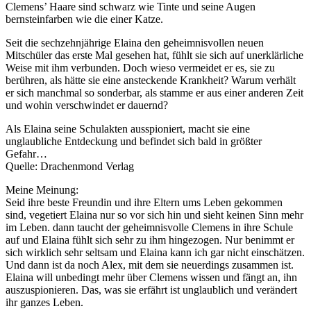
Clemens’ Haare sind schwarz wie Tinte und seine Augen
bernsteinfarben wie die einer Katze.
Seit die sechzehnjährige Elaina den geheimnisvollen neuen
Mitschüler das erste Mal gesehen hat, fühlt sie sich auf unerklärliche
Weise mit ihm verbunden. Doch wieso vermeidet er es, sie zu
berühren, als hätte sie eine ansteckende Krankheit? Warum verhält
er sich manchmal so sonderbar, als stamme er aus einer anderen Zeit
und wohin verschwindet er dauernd?
Als Elaina seine Schulakten ausspioniert, macht sie eine
unglaubliche Entdeckung und befindet sich bald in größter
Gefahr…
Quelle: Drachenmond Verlag
Meine Meinung:
Seid ihre beste Freundin und ihre Eltern ums Leben gekommen
sind, vegetiert Elaina nur so vor sich hin und sieht keinen Sinn mehr
im Leben. dann taucht der geheimnisvolle Clemens in ihre Schule
auf und Elaina fühlt sich sehr zu ihm hingezogen. Nur benimmt er
sich wirklich sehr seltsam und Elaina kann ich gar nicht einschätzen.
Und dann ist da noch Alex, mit dem sie neuerdings zusammen ist.
Elaina will unbedingt mehr über Clemens wissen und fängt an, ihn
auszuspionieren. Das, was sie erfährt ist unglaublich und verändert
ihr ganzes Leben.