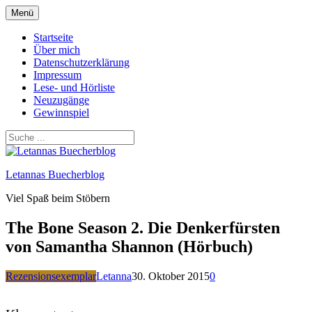
Zum
Menü
Inhalt
springen
Startseite
Über mich
Datenschutzerklärung
Impressum
Lese- und Hörliste
Neuzugänge
Gewinnspiel
Letannas Buecherblog
Viel Spaß beim Stöbern
The Bone Season 2. Die Denkerfürsten
von Samantha Shannon (Hörbuch)
Rezensionsexemplar
Letanna
30. Oktober 2015
0