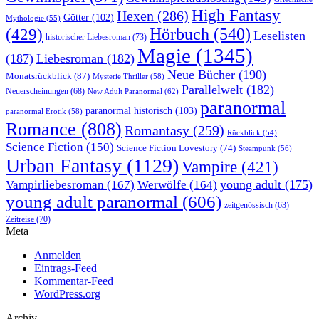
High Fantasy
Hexen
(286)
Götter
(102)
Mythologie
(55)
Hörbuch
(540)
(429)
Leselisten
historischer Liebesroman
(73)
Magie
(1345)
(187)
Liebesroman
(182)
Neue Bücher
(190)
Monatsrückblick
(87)
Mysterie Thriller
(58)
Parallelwelt
(182)
Neuerscheinungen
(68)
New Adult Paranormal
(62)
paranormal
paranormal historisch
(103)
paranormal Erotik
(58)
Romance
(808)
Romantasy
(259)
Rückblick
(54)
Science Fiction
(150)
Science Fiction Lovestory
(74)
Steampunk
(56)
Urban Fantasy
(1129)
Vampire
(421)
young adult
(175)
Vampirliebesroman
(167)
Werwölfe
(164)
young adult paranormal
(606)
zeitgenössisch
(63)
Zeitreise
(70)
Meta
Anmelden
Eintrags-Feed
Kommentar-Feed
WordPress.org
Archiv