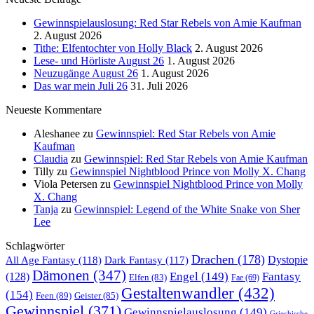
Gewinnspielauslosung: Red Star Rebels von Amie Kaufman
2. August 2026
Tithe: Elfentochter von Holly Black
2. August 2026
Lese- und Hörliste August 26
1. August 2026
Neuzugänge August 26
1. August 2026
Das war mein Juli 26
31. Juli 2026
Neueste Kommentare
Aleshanee
zu
Gewinnspiel: Red Star Rebels von Amie
Kaufman
Claudia
zu
Gewinnspiel: Red Star Rebels von Amie Kaufman
Tilly
zu
Gewinnspiel Nightblood Prince von Molly X. Chang
Viola Petersen
zu
Gewinnspiel Nightblood Prince von Molly
X. Chang
Tanja
zu
Gewinnspiel: Legend of the White Snake von Sher
Lee
Schlagwörter
Drachen
(178)
All Age Fantasy
(118)
Dystopie
Dark Fantasy
(117)
Dämonen
(347)
Engel
(149)
Fantasy
(128)
Elfen
(83)
Fae
(69)
Gestaltenwandler
(432)
(154)
Feen
(89)
Geister
(85)
Gewinnspiel
(371)
Gewinnspielauslosung
(149)
Griechische