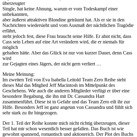
überzeugter
Single, hat keine Ahnung, warum er vom Todeskampf einer
unbekannten,
aber äußerst attraktiven Blondine geträumt hat. Als er sie in den
Nachrichten wiedersieht und vom Ausmaß der nächtlichen Tragödie
erfährt,
steht jedoch fest, diese Frau braucht seine Hilfe. Er ahnt nicht, dass
Cass sein Leben auf eine Art verändern wird, die er niemals für
möglich
gehalten hätte. Aber das Glück ist nur von kurzer Dauer, denn Cass
wird
zur Gejagten eines Jägers, der nicht gern verliert …
Meine Meinung:
Im zweiten Teil von Eva Isabella Leitold Team Zero Reihe steht
dieses Mal das Mitglied Jeff Macintosh im Mittelpunkt des
Geschehens. Wie auch die anderen Mitglieder verfügt er über eine
besondere Begabung, die ihn mit Dr. Cassandra Hart
zusammenführt. Diese ist in Gefahr und das Team Zero eilt ihr zur
Hilfe. Besonders Jeff ist ganz angetan von Cassandra und fühlt sich
sehr stark zu ihr hingezogen.
Der 1. Teil der Reihe konnte mich nicht richtig überzeugen, dieser
Teil hat mir schon wesentlich besser gefallen. Das Buch ist wie
gewohnt spannend, romantisch und aktionreich. Der Plot des Buchs