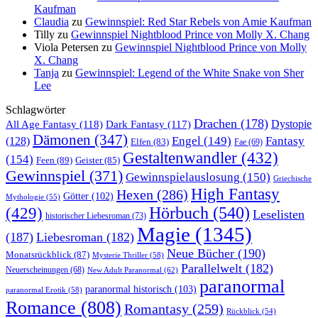
Kaufman
Claudia
zu
Gewinnspiel: Red Star Rebels von Amie Kaufman
Tilly
zu
Gewinnspiel Nightblood Prince von Molly X. Chang
Viola Petersen
zu
Gewinnspiel Nightblood Prince von Molly
X. Chang
Tanja
zu
Gewinnspiel: Legend of the White Snake von Sher
Lee
Schlagwörter
Drachen
(178)
All Age Fantasy
(118)
Dystopie
Dark Fantasy
(117)
Dämonen
(347)
Engel
(149)
Fantasy
(128)
Elfen
(83)
Fae
(69)
Gestaltenwandler
(432)
(154)
Feen
(89)
Geister
(85)
Gewinnspiel
(371)
Gewinnspielauslosung
(150)
Griechische
High Fantasy
Hexen
(286)
Götter
(102)
Mythologie
(55)
Hörbuch
(540)
(429)
Leselisten
historischer Liebesroman
(73)
Magie
(1345)
(187)
Liebesroman
(182)
Neue Bücher
(190)
Monatsrückblick
(87)
Mysterie Thriller
(58)
Parallelwelt
(182)
Neuerscheinungen
(68)
New Adult Paranormal
(62)
paranormal
paranormal historisch
(103)
paranormal Erotik
(58)
Romance
(808)
Romantasy
(259)
Rückblick
(54)