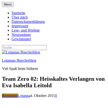
Zum
Menü
Inhalt
springen
Startseite
Über mich
Datenschutzerklärung
Impressum
Lese- und Hörliste
Neuzugänge
Gewinnspiel
Letannas Buecherblog
Viel Spaß beim Stöbern
Team Zero 02: Heisskaltes Verlangen von
Eva Isabella Leitold
Rezension
Letanna
4. Oktober 2011
0