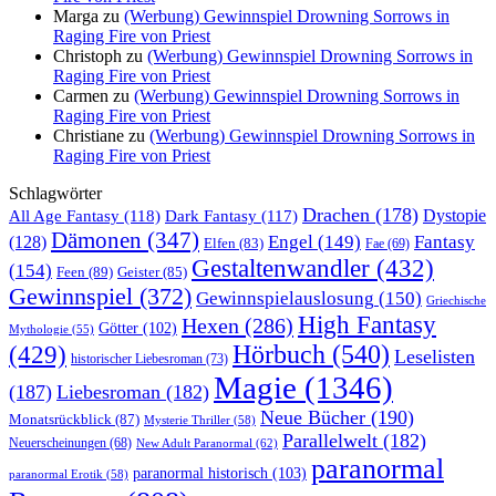
Marga
zu
(Werbung) Gewinnspiel Drowning Sorrows in
Raging Fire von Priest
Christoph
zu
(Werbung) Gewinnspiel Drowning Sorrows in
Raging Fire von Priest
Carmen
zu
(Werbung) Gewinnspiel Drowning Sorrows in
Raging Fire von Priest
Christiane
zu
(Werbung) Gewinnspiel Drowning Sorrows in
Raging Fire von Priest
Schlagwörter
Drachen
(178)
All Age Fantasy
(118)
Dystopie
Dark Fantasy
(117)
Dämonen
(347)
Engel
(149)
Fantasy
(128)
Elfen
(83)
Fae
(69)
Gestaltenwandler
(432)
(154)
Feen
(89)
Geister
(85)
Gewinnspiel
(372)
Gewinnspielauslosung
(150)
Griechische
High Fantasy
Hexen
(286)
Götter
(102)
Mythologie
(55)
Hörbuch
(540)
(429)
Leselisten
historischer Liebesroman
(73)
Magie
(1346)
(187)
Liebesroman
(182)
Neue Bücher
(190)
Monatsrückblick
(87)
Mysterie Thriller
(58)
Parallelwelt
(182)
Neuerscheinungen
(68)
New Adult Paranormal
(62)
paranormal
paranormal historisch
(103)
paranormal Erotik
(58)