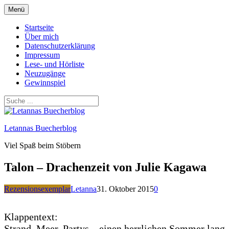
Zum
Menü
Inhalt
springen
Startseite
Über mich
Datenschutzerklärung
Impressum
Lese- und Hörliste
Neuzugänge
Gewinnspiel
Letannas Buecherblog
Viel Spaß beim Stöbern
Talon – Drachenzeit von Julie Kagawa
Rezensionsexemplar
Letanna
31. Oktober 2015
0
Klappentext:
Strand, Meer, Partys – einen herrlichen Sommer lang